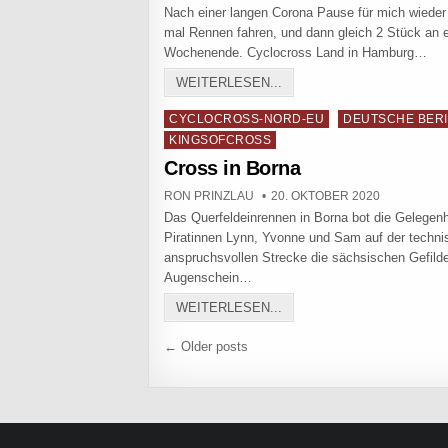
Nach einer langen Corona Pause für mich wieder
mal Rennen fahren, und dann gleich 2 Stück an 
Wochenende. Cyclocross Land in Hamburg…
ENDLICH WIEDER RACE T
WEITERLESEN...
Posted in
CYCLOCROSS-NORD-EU
DEUTSCHE BER
KINGSOFCROSS
Cross in Borna
AUTHOR:
PUBLISHED DATE:
RON PRINZLAU
20. OKTOBER 2020
Das Querfeldeinrennen in Borna bot die Gelegenhe
Piratinnen Lynn, Yvonne und Sam auf der techni
anspruchsvollen Strecke die sächsischen Gefilde
Augenschein…
CROSS IN BORNA
WEITERLESEN...
Beitragsnavigation
← Older posts