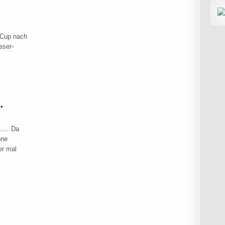
-Cup nach
eser-
IN SYKE 2021/22
…
t……. Da
öne
er mal
DOCH WAS…