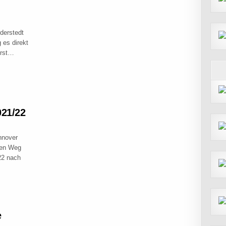
derstedt
es direkt
orst…
VENS-CYCLOCROSS-CUP IN NORDERSTEDT
021/22
nnover
den Weg
22 nach
ENS-CYCLOCROSS-CUP IN HANNOVER 2021/22
e