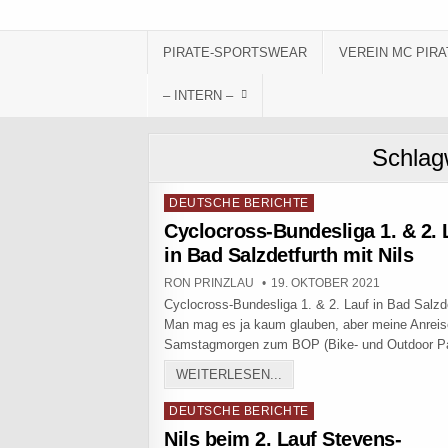
Skip to content
PIRATE-SPORTSWEAR
VEREIN MC PIRA
– INTERN –
Schlag
Posted in
DEUTSCHE BERICHTE
Cyclocross-Bundesliga 1. & 2. 
in Bad Salzdetfurth mit Nils
AUTHOR:
PUBLISHED DATE:
RON PRINZLAU
19. OKTOBER 2021
Cyclocross-Bundesliga 1. & 2. Lauf in Bad Salzd
Man mag es ja kaum glauben, aber meine Anrei
Samstagmorgen zum BOP (Bike- und Outdoor 
CYCLOCROSS-BUNDESLIGA 
WEITERLESEN...
Posted in
DEUTSCHE BERICHTE
Nils beim 2. Lauf Stevens-