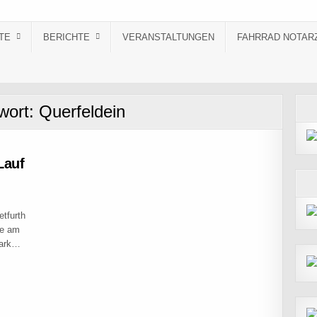
TE
BERICHTE
VERANSTALTUNGEN
FAHRRAD NOTAR
wort:
Querfeldein
Lauf
etfurth
se am
Park…
1. & 2. LAUF IN BAD SALZDETFURTH MIT NILS