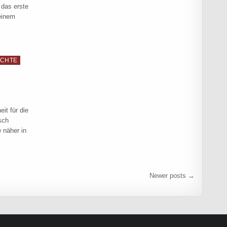
 das erste
einem
IME!
ICHTE
it für die
sch
 näher in
Newer posts →