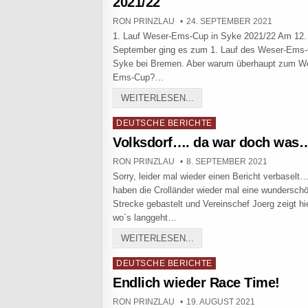
2021/22
AUTHOR:
PUBLISHED DATE:
RON PRINZLAU
24. SEPTEMBER 2021
1. Lauf Weser-Ems-Cup in Syke 2021/22 Am 12.
September ging es zum 1. Lauf des Weser-Ems
Syke bei Bremen. Aber warum überhaupt zum W
Ems-Cup?…
1. LAUF WESER-EMS-CUP 
WEITERLESEN...
Posted in
DEUTSCHE BERICHTE
Volksdorf…. da war doch was
AUTHOR:
PUBLISHED DATE:
RON PRINZLAU
8. SEPTEMBER 2021
Sorry, leider mal wieder einen Bericht verbasel
haben die Crolländer wieder mal eine wundersch
Strecke gebastelt und Vereinschef Joerg zeigt hi
wo`s langgeht…
VOLKSDORF…. DA WAR 
WEITERLESEN...
Posted in
DEUTSCHE BERICHTE
Endlich wieder Race Time!
AUTHOR:
PUBLISHED DATE:
RON PRINZLAU
19. AUGUST 2021