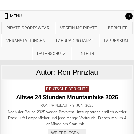
Skip to content
MENU
PIRATE-SPORTSWEAR
VEREIN MC PIRATE
BERICHTE
VERANSTALTUNGEN
FAHRRAD NOTARZT
IMPRESSUM
DATENSCHUTZ
– INTERN –
Autor:
Ron Prinzlau
Posted in
DEUTSCHE BERICHTE
Alfsee 24 Stunden Mountainbike 2026
AUTHOR:
PUBLISHED DATE:
RON PRINZLAU
8. JUNI 2026
Nach der Pause 2025 wegen Privatem Umzugsstress endlich wieder
Race Luft Lampenfieber und jede Menge Vorfreude. Dieses mal im 4
er Mixed am Start mit…
ALFSEE 24 STUNDEN MOUN
WEITERLESEN...