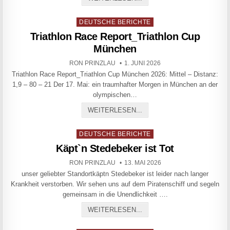
Posted in
DEUTSCHE BERICHTE
Triathlon Race Report_Triathlon Cup
München
AUTHOR:
PUBLISHED DATE:
RON PRINZLAU
1. JUNI 2026
Triathlon Race Report_Triathlon Cup München 2026: Mittel – Distanz:
1,9 – 80 – 21 Der 17. Mai: ein traumhafter Morgen in München an der
olympischen…
TRIATHLON RACE REPORT
WEITERLESEN...
Posted in
DEUTSCHE BERICHTE
Käpt`n Stedebeker ist Tot
AUTHOR:
PUBLISHED DATE:
RON PRINZLAU
13. MAI 2026
unser geliebter Standortkäptn Stedebeker ist leider nach langer
Krankheit verstorben. Wir sehen uns auf dem Piratenschiff und segeln
gemeinsam in die Unendlichkeit ….
KÄPT`N STEDEBEKER IST
WEITERLESEN...