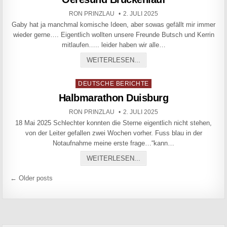
AUTHOR:
PUBLISHED DATE:
RON PRINZLAU
2. JULI 2025
Gaby hat ja manchmal komische Ideen, aber sowas gefällt mir immer
wieder gerne…. Eigentlich wollten unsere Freunde Butsch und Kerrin
mitlaufen….. leider haben wir alle…
OERESUND BRÜCKENLAU
WEITERLESEN...
Posted in
DEUTSCHE BERICHTE
Halbmarathon Duisburg
AUTHOR:
PUBLISHED DATE:
RON PRINZLAU
2. JULI 2025
18 Mai 2025 Schlechter konnten die Sterne eigentlich nicht stehen,
von der Leiter gefallen zwei Wochen vorher. Fuss blau in der
Notaufnahme meine erste frage…“kann…
HALBMARATHON DUISBUR
WEITERLESEN...
Beitragsnavigation
← Older posts