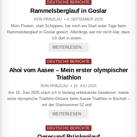
Posted in
DEUTSCHE BERICHTE
Rammelsberglauf in Goslar
AUTHOR:
PUBLISHED DATE:
RON PRINZLAU
8. SEPTEMBER 2025
Moin Piraten, statt Schippern, hat mich ein Start unter Tage beim
Rammelsberglauf in Goslar gereizt. Allerdings war mir nicht klar, dass
ich dort in einem…
RAMMELSBERGLAUF IN G
WEITERLESEN...
Posted in
DEUTSCHE BERICHTE
Ahoi vom Aasee – Mein erster olympischer
Triathlon
AUTHOR:
PUBLISHED DATE:
RON PRINZLAU
16. JULI 2025
Am 15. Juni 2025 stach ich in bislang unbekannte Gewässer: meine
erste olympische Triathlon-Distanz beim Aasee Triathlon in Bocholt –
mit der Startnummer 52 und…
AHOI VOM AASEE – MEIN
WEITERLESEN...
Posted in
DEUTSCHE BERICHTE
Oeresund Brückenlauf