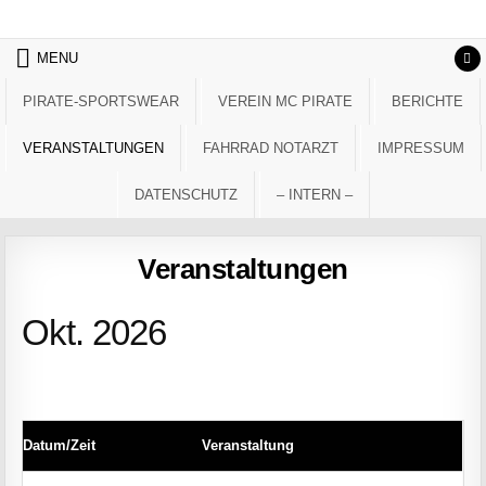
Skip to content
MENU
PIRATE-SPORTSWEAR
VEREIN MC PIRATE
BERICHTE
VERANSTALTUNGEN
FAHRRAD NOTARZT
IMPRESSUM
DATENSCHUTZ
– INTERN –
Veranstaltungen
Okt. 2026
Datum/Zeit
Veranstaltung