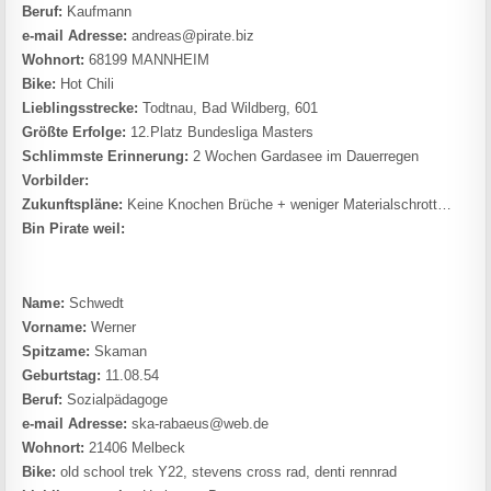
Beruf:
Kaufmann
e-mail Adresse:
andreas@pirate.biz
Wohnort:
68199 MANNHEIM
Bike:
Hot Chili
Lieblingsstrecke:
Todtnau, Bad Wildberg, 601
Größte Erfolge:
12.Platz Bundesliga Masters
Schlimmste Erinnerung:
2 Wochen Gardasee im Dauerregen
Vorbilder:
Zukunftspläne:
Keine Knochen Brüche + weniger Materialschrott…
Bin Pirate weil:
Name:
Schwedt
Vorname:
Werner
Spitzame:
Skaman
Geburtstag:
11.08.54
Beruf:
Sozialpädagoge
e-mail Adresse:
ska-rabaeus@web.de
Wohnort:
21406 Melbeck
Bike:
old school trek Y22, stevens cross rad, denti rennrad