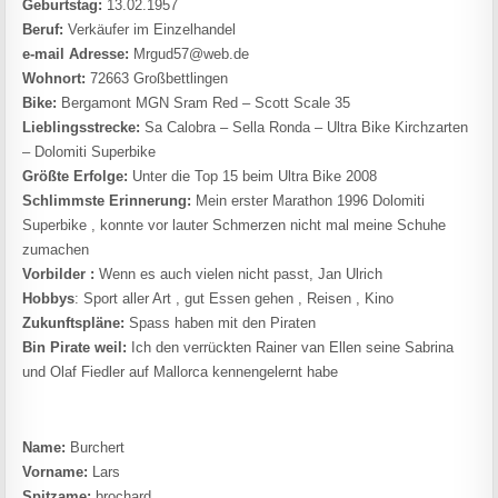
Geburtstag:
13.02.1957
Beruf:
Verkäufer im Einzelhandel
e-mail Adresse:
Mrgud57@web.de
Wohnort:
72663 Großbettlingen
Bike:
Bergamont MGN Sram Red – Scott Scale 35
Lieblingsstrecke:
Sa Calobra – Sella Ronda – Ultra Bike Kirchzarten
– Dolomiti Superbike
Größte Erfolge:
Unter die Top 15 beim Ultra Bike 2008
Schlimmste Erinnerung:
Mein erster Marathon 1996 Dolomiti
Superbike , konnte vor lauter Schmerzen nicht mal meine Schuhe
zumachen
Vorbilder :
Wenn es auch vielen nicht passt, Jan Ulrich
Hobbys
: Sport aller Art , gut Essen gehen , Reisen , Kino
Zukunftspläne:
Spass haben mit den Piraten
Bin Pirate weil:
Ich den verrückten Rainer van Ellen seine Sabrina
und Olaf Fiedler auf Mallorca kennengelernt habe
Name:
Burchert
Vorname:
Lars
Spitzame:
brochard