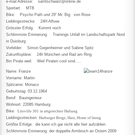
e-mail Adresse: samtschwarz@online.de
Sportart: MTB
Bike: Psycho Path und 29“ Mr. Big von Rose
Lieblingsstrecke: 24H Alfsee
Grösster Erfolg: Kommt noch
Schlimmste Erinnerung: Trainings Unfall im Landschaftspark Nord
in Duisburg
Vorbilder: Simon Gegenheimer und Sabine Spitz
Zukunftspläne: 24h München und Rad am Ring
Bin Pirate weil: Weil Piraten cool sind…..
Name: Franze
Vorname: Martin
Spitzame: Monaco
Geburtstag: 03.12.1964
Beruf: Bauingenieur
Wohnort: 22085 Hamburg
Bike:
Liteville 301 in artgerechter Haltung
Lieblingsstrecken:
Harburger Berge, Harz, Home of lässig
Größte Erfolge: die kann ich gar nicht alle hier aufzählen
Schlimmste Erinnerung: der doppelte Armbruch an Ostern 2009