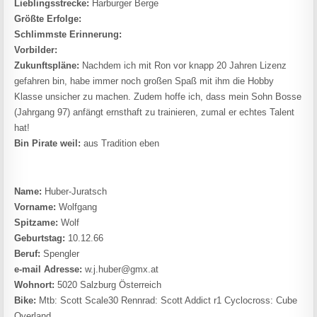
Lieblingsstrecke:
Harburger Berge
Größte Erfolge:
Schlimmste Erinnerung:
Vorbilder:
Zukunftspläne:
Nachdem ich mit Ron vor knapp 20 Jahren Lizenz
gefahren bin, habe immer noch großen Spaß mit ihm die Hobby
Klasse unsicher zu machen. Zudem hoffe ich, dass mein Sohn Bosse
(Jahrgang 97) anfängt ernsthaft zu trainieren, zumal er echtes Talent
hat!
Bin Pirate weil:
aus Tradition eben
Name:
Huber-Juratsch
Vorname:
Wolfgang
Spitzame:
Wolf
Geburtstag:
10.12.66
Beruf:
Spengler
e-mail Adresse:
w.j.huber@gmx.at
Wohnort:
5020 Salzburg Österreich
Bike:
Mtb: Scott Scale30 Rennrad: Scott Addict r1 Cyclocross: Cube
Overland