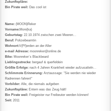
Zukunftspläne:
Bin Pirate weil:
Das cool ist
Name:
(MOON)Reker
Vorname:
Moni(ka)
Geburtstag:
22.10.1974 zwischen zwei Meeren…
Beruf:
Polizeibeamtin
Wohnort:
V(Pf)erden an der Aller
e-mail Adresse:
moonreker@online.de
Bike:
Moonreker`s Blackbeard
Lieblingsstrecke:
bergauf & querfeldein
Größte Erfolge:
nach 4 Jahren Krankheit wieder aufzusatteln…
Schlimmste Erinnerung:
Arztaussage: “Sie werden nie wieder
Radrennen fahren!“
Vorbilder:
Alle, die niemals aufgeben
Zukunftspläne:
Entern was das Zeug hält!
Bin Pirate weil:
Freigeister nur Freibeuter werden können!
Seit:
2011