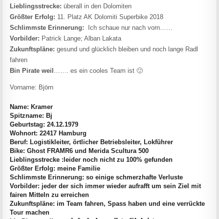
Lieblingsstrecke:
überall in den Dolomiten
Größter Erfolg:
11. Platz AK Dolomiti Superbike 2018
Schlimmste Erinnerung:
Ich schaue nur nach vorn……
Vorbilder:
Patrick Lange; Alban Lakata
Zukunftspläne:
gesund und glücklich bleiben und noch lange Radl
fahren
Bin Pirate weil
……. es ein cooles Team ist 🙂
Vorname: Björn
Name: Kramer
Spitzname: Bj
Geburtstag: 24.12.1979
Wohnort: 22417 Hamburg
Beruf: Logistikleiter, örtlicher Betriebsleiter, Lokführer
Bike: Ghost FRAMR6 und Merida Scultura 500
Lieblingsstrecke :leider noch nicht zu 100% gefunden
Größter Erfolg: meine Familie
Schlimmste Erinnerung: so einige schmerzhafte Verluste
Vorbilder: jeder der sich immer wieder aufrafft um sein Ziel mit
fairen Mitteln zu erreichen
Zukunftspläne: im Team fahren, Spass haben und eine verrückte
Tour machen