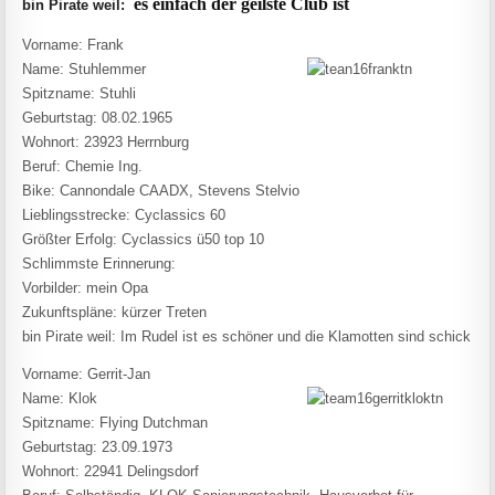
es einfach der geilste Club ist
bin Pirate weil:
Vorname: Frank
Name: Stuhlemmer
Spitzname: Stuhli
Geburtstag: 08.02.1965
Wohnort: 23923 Herrnburg
Beruf: Chemie Ing.
Bike: Cannondale CAADX, Stevens Stelvio
Lieblingsstrecke: Cyclassics 60
Größter Erfolg: Cyclassics ü50 top 10
Schlimmste Erinnerung:
Vorbilder: mein Opa
Zukunftspläne: kürzer Treten
bin Pirate weil: Im Rudel ist es schöner und die Klamotten sind schick
Vorname: Gerrit-Jan
Name: Klok
Spitzname: Flying Dutchman
Geburtstag: 23.09.1973
Wohnort: 22941 Delingsdorf