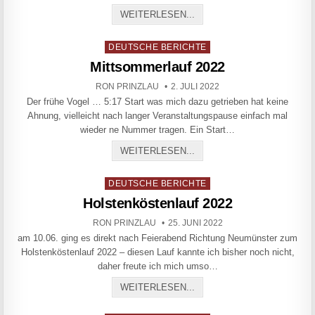
2 X 14 KM UND KEINEN M
WEITERLESEN...
Posted in
DEUTSCHE BERICHTE
Mittsommerlauf 2022
AUTHOR:
PUBLISHED DATE:
RON PRINZLAU
2. JULI 2022
Der frühe Vogel … 5:17 Start was mich dazu getrieben hat keine
Ahnung, vielleicht nach langer Veranstaltungspause einfach mal
wieder ne Nummer tragen. Ein Start…
MITTSOMMERLAUF 2022
WEITERLESEN...
Posted in
DEUTSCHE BERICHTE
Holstenköstenlauf 2022
AUTHOR:
PUBLISHED DATE:
RON PRINZLAU
25. JUNI 2022
am 10.06. ging es direkt nach Feierabend Richtung Neumünster zum
Holstenköstenlauf 2022 – diesen Lauf kannte ich bisher noch nicht,
daher freute ich mich umso…
HOLSTENKÖSTENLAUF 202
WEITERLESEN...