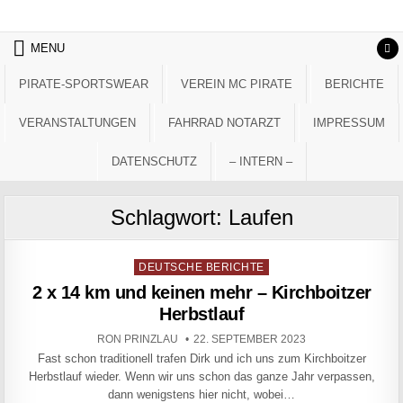
Skip to content
MENU
PIRATE-SPORTSWEAR
VEREIN MC PIRATE
BERICHTE
VERANSTALTUNGEN
FAHRRAD NOTARZT
IMPRESSUM
DATENSCHUTZ
– INTERN –
Schlagwort:
Laufen
Posted in
DEUTSCHE BERICHTE
2 x 14 km und keinen mehr – Kirchboitzer
Herbstlauf
AUTHOR:
PUBLISHED DATE:
RON PRINZLAU
22. SEPTEMBER 2023
Fast schon traditionell trafen Dirk und ich uns zum Kirchboitzer
Herbstlauf wieder. Wenn wir uns schon das ganze Jahr verpassen,
dann wenigstens hier nicht, wobei…