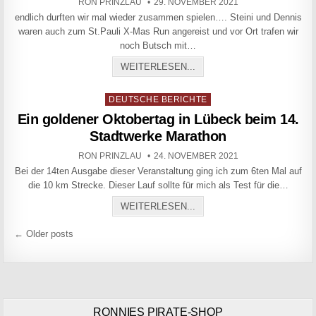
AUTHOR:
PUBLISHED DATE:
RON PRINZLAU
29. NOVEMBER 2021
endlich durften wir mal wieder zusammen spielen…. Steini und Dennis
waren auch zum St.Pauli X-Mas Run angereist und vor Ort trafen wir
noch Butsch mit…
ST.PAULI X-MAS RUN
WEITERLESEN...
Posted in
DEUTSCHE BERICHTE
Ein goldener Oktobertag in Lübeck beim 14.
Stadtwerke Marathon
AUTHOR:
PUBLISHED DATE:
RON PRINZLAU
24. NOVEMBER 2021
Bei der 14ten Ausgabe dieser Veranstaltung ging ich zum 6ten Mal auf
die 10 km Strecke. Dieser Lauf sollte für mich als Test für die…
EIN GOLDENER OKTOBERT
WEITERLESEN...
Beitragsnavigation
← Older posts
RONNIES PIRATE-SHOP