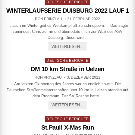
Posted in
DEUTSCHE BERICHTE
WINTERLAUFSERIE DUISBURG 2022 LAUF 1
AUTHOR:
PUBLISHED DATE:
RON PRINZLAU
21. FEBRUAR 2022
… auch im Winter gibt es Wettkampfluft zu schnuppern… Das sagte
zumindest Chris zu mir und überredete mich zur WLS des ASV
Duisburg. Diese wird…
WINTERLAUFSERIE DUISBU
WEITERLESEN...
Posted in
DEUTSCHE BERICHTE
DM 10 km Straße in Uelzen
AUTHOR:
PUBLISHED DATE:
RON PRINZLAU
3. DEZEMBER 2021
Am letzten Oktobertag des Jahres war es endlich soweit. Die
Deutschen Straßenmeisterschaften über 10 km in Uelzen standen auf
dem Programm. Der SV Rosche hatte…
DM 10 KM STRASSE IN UEL
WEITERLESEN...
Posted in
DEUTSCHE BERICHTE
St.Pauli X-Mas Run