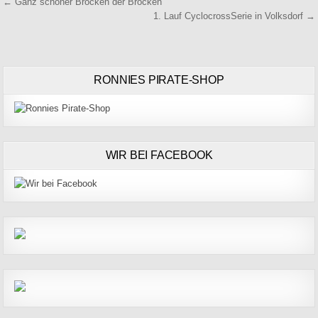
Beitragsnavigation
← Ganz schöner Brocken der Brocken
1. Lauf CyclocrossSerie in Volksdorf →
RONNIES PIRATE-SHOP
WIR BEI FACEBOOK