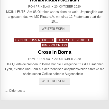
AUTHOR:
PUBLISHED DATE:
RON PRINZLAU
20. OKTOBER 2020
MOIN LEUTE, Am 03 Oktober war es dann so weit. Ursprünglich war
angedacht das wir MC-Pirate e.V. mit circa 12 Piraten am start der
10…
KÖHLBRANDBRÜCKENLAU
WEITERLESEN...
Posted in
CYCLOCROSS-NORD-EU
DEUTSCHE BERICHTE
KINGSOFCROSS
Cross in Borna
AUTHOR:
PUBLISHED DATE:
RON PRINZLAU
20. OKTOBER 2020
Das Querfeldeinrennen in Borna bot die Gelegenheit für die Piratinnen
Lynn, Yvonne und Sam auf der technisch anspruchsvollen Strecke die
sächsischen Gefilde näher in Augenschein…
CROSS IN BORNA
WEITERLESEN...
Beitragsnavigation
← Older posts