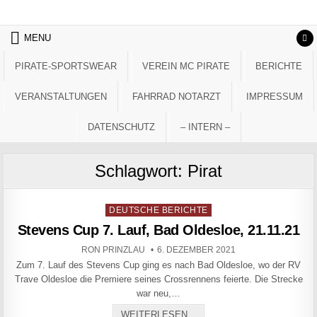
Skip to content
MENU
PIRATE-SPORTSWEAR
VEREIN MC PIRATE
BERICHTE
VERANSTALTUNGEN
FAHRRAD NOTARZT
IMPRESSUM
DATENSCHUTZ
– INTERN –
Schlagwort:
Pirat
Posted in
DEUTSCHE BERICHTE
Stevens Cup 7. Lauf, Bad Oldesloe, 21.11.21
AUTHOR:
PUBLISHED DATE:
RON PRINZLAU
6. DEZEMBER 2021
Zum 7. Lauf des Stevens Cup ging es nach Bad Oldesloe, wo der RV
Trave Oldesloe die Premiere seines Crossrennens feierte. Die Strecke
war neu,…
STEVENS CUP 7. LAUF, BA
WEITERLESEN...