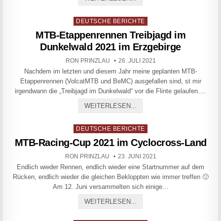
Posted in
DEUTSCHE BERICHTE
MTB-Etappenrennen Treibjagd im
Dunkelwald 2021 im Erzgebirge
AUTHOR:
PUBLISHED DATE:
RON PRINZLAU
26. JULI 2021
Nachdem im letzten und diesem Jahr meine geplanten MTB-
Etappenrennen (VolcatMTB und BeMC) ausgefallen sind, st mir
irgendwann die „Treibjagd im Dunkelwald“ vor die Flinte gelaufen….
MTB-ETAPPENRENNEN TRE
WEITERLESEN...
Posted in
DEUTSCHE BERICHTE
MTB-Racing-Cup 2021 im Cyclocross-Land
AUTHOR:
PUBLISHED DATE:
RON PRINZLAU
23. JUNI 2021
Endlich wieder Rennen, endlich wieder eine Startnummer auf dem
Rücken, endlich wieder die gleichen Bekloppten wie immer treffen 🙂
Am 12. Juni versammelten sich einige…
MTB-RACING-CUP 2021 IM
WEITERLESEN...