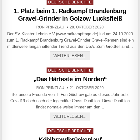
Posted in
DEUTSCHE BERICHTE
1. Platz beim 1. Radkampf Brandenburg
Gravel-Grinder in Golzow Lucksfleiß
AUTHOR:
PUBLISHED DATE:
RON PRINZLAU
28. OKTOBER 2020
Der SV Kloster Lehnin e.V.(www.radkampftage.de) lud am 24.10.2020
zum 1. Radkampf Brandenburg Gravel-Grinder Gravel-Rennen sind ein
mittlerweile langanhaltender Trend aus den USA. Zum Großteil sind…
1. PLATZ BEIM 1. RADKA
WEITERLESEN...
Posted in
DEUTSCHE BERICHTE
„Das Härteste im Norden“
AUTHOR:
PUBLISHED DATE:
RON PRINZLAU
21. OKTOBER 2020
Bei unsere Freunde von TriFun Güstrow gab es dieses Jahr trotz
Covid19 doch noch der legendäre Cross-Duathlon. Diese Duathlon
findet normale weise immer am den…
„DAS HÄRTESTE IM NORDE
WEITERLESEN...
Posted in
DEUTSCHE BERICHTE
Köhlbrandbrückenlauf