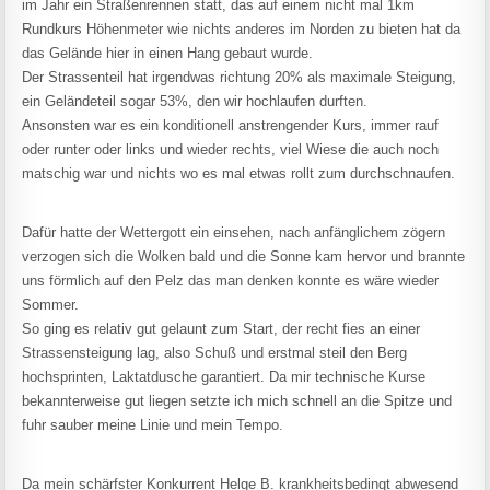
im Jahr ein Straßenrennen statt, das auf einem nicht mal 1km
Rundkurs Höhenmeter wie nichts anderes im Norden zu bieten hat da
das Gelände hier in einen Hang gebaut wurde.
Der Strassenteil hat irgendwas richtung 20% als maximale Steigung,
ein Geländeteil sogar 53%, den wir hochlaufen durften.
Ansonsten war es ein konditionell anstrengender Kurs, immer rauf
oder runter oder links und wieder rechts, viel Wiese die auch noch
matschig war und nichts wo es mal etwas rollt zum durchschnaufen.
Dafür hatte der Wettergott ein einsehen, nach anfänglichem zögern
verzogen sich die Wolken bald und die Sonne kam hervor und brannte
uns förmlich auf den Pelz das man denken konnte es wäre wieder
Sommer.
So ging es relativ gut gelaunt zum Start, der recht fies an einer
Strassensteigung lag, also Schuß und erstmal steil den Berg
hochsprinten, Laktatdusche garantiert. Da mir technische Kurse
bekannterweise gut liegen setzte ich mich schnell an die Spitze und
fuhr sauber meine Linie und mein Tempo.
Da mein schärfster Konkurrent Helge B. krankheitsbedingt abwesend