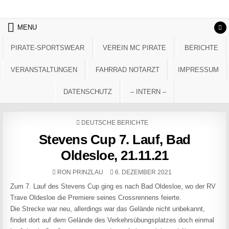
Skip to content
MENU
PIRATE-SPORTSWEAR
VEREIN MC PIRATE
BERICHTE
VERANSTALTUNGEN
FAHRRAD NOTARZT
IMPRESSUM
DATENSCHUTZ
– INTERN –
POSTED IN
DEUTSCHE BERICHTE
Stevens Cup 7. Lauf, Bad
Oldesloe, 21.11.21
AUTHOR:
PUBLISHED DATE:
RON PRINZLAU
6. DEZEMBER 2021
Zum 7. Lauf des Stevens Cup ging es nach Bad Oldesloe, wo der RV
Trave Oldesloe die Premiere seines Crossrennens feierte.
Die Strecke war neu, allerdings war das Gelände nicht unbekannt,
findet dort auf dem Gelände des Verkehrsübungsplatzes doch einmal