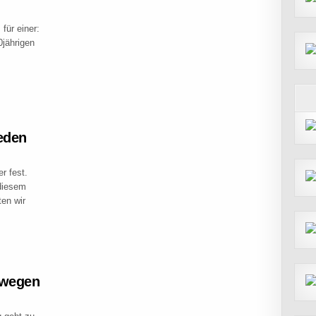
für einer:
0jährigen
TENE GEBIRGSMARINE ZU FUSS
eden
r fest.
 diesem
en wir
R IN SCHWEDEN
mwegen