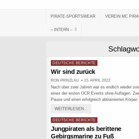
Skip to content
PIRATE-SPORTSWEAR
VEREIN MC PIRA
– INTERN –
Schlagwo
Posted in
DEUTSCHE BERICHTE
Wir sind zurück
AUTHOR:
PUBLISHED DATE:
RON PRINZLAU
15. APRIL 2022
Nach über zwei Jahren war es endlich wieder so
eines der ersten OCR Events ohne Auflagen. Zw
Pause und einen erfolgreich abtrainierten Körp
WIR SIND ZURÜCK
WEITERLESEN...
Posted in
DEUTSCHE BERICHTE
Jungpiraten als berittene
Gebirgsmarine zu Fuß