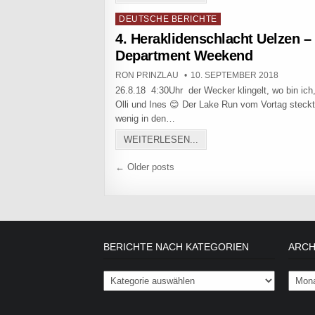
Posted in
DEUTSCHE BERICHTE
4. Heraklidenschlacht Uelzen – 
Department Weekend
AUTHOR:
PUBLISHED DATE:
RON PRINZLAU
10. SEPTEMBER 2018
26.8.18 4:30Uhr der Wecker klingelt, wo bin ich,
Olli und Ines 😊 Der Lake Run vom Vortag steckt
wenig in den…
4. HERAKLIDENSCHLACH
WEITERLESEN...
Beitragsnavigation
← Older posts
BERICHTE NACH KATEGORIEN
ARCH
Berichte nach Kategorien
Archiv