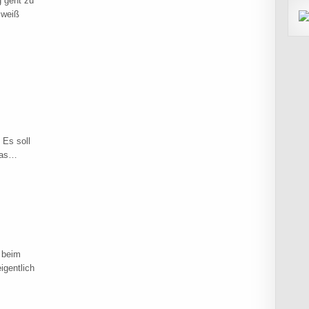
g geht zu
 weiß
ITION NIMWEGEN
e
 Es soll
twas…
 beim
igentlich
REST