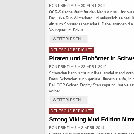
AUTHOR:
PUBLISHED DATE:
RON PRINZLAU
30. APRIL 2019
OCR-Saisonauftakt für den Nachwuchs. Und was 
Der Lake Run Winterberg lud anlässlich seines 1
ein zum Sonntagsspazierlauf. Dabei standen die
Youngster im Fokus…
JUNGPIRATEN ALS BERIT
WEITERLESEN...
Posted in
DEUTSCHE BERICHTE
Piraten und Einhörner in Schw
AUTHOR:
PUBLISHED DATE:
RON PRINZLAU
22. APRIL 2019
Schweden kann nicht nur Ikea, soviel stand vorhe
Dass Schweden auch geniale Hindernisläufe, in
Fall OCR Golden Trophy Stenungsund, hat wusst
vorher…
PIRATEN UND EINHÖRNE
WEITERLESEN...
Posted in
DEUTSCHE BERICHTE
Strong Viking Mud Edition Ni
AUTHOR:
PUBLISHED DATE:
RON PRINZLAU
2. APRIL 2019