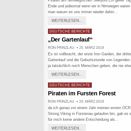
Piraten am Nimwegischen Seefjord Ein geiler Ta
Ende und jedesmal wenn wir in Nimwegen waren
man warum es uns immer wieder dahin…
STRONG VIKING MUD ED
WEITERLESEN...
Posted in
DEUTSCHE BERICHTE
„Der Gartenlauf“
AUTHOR:
PUBLISHED DATE:
RON PRINZLAU
25. MÄRZ 2019
Es ist vollbracht, der erste Iron Garden, der dritt
Gartenlauf und die Geburtsstunde von Legenden.
ja tatsächlich noch Menschen geben, die nie e
„DER GARTENLAUF“
WEITERLESEN...
Posted in
DEUTSCHE BERICHTE
Piraten im Fursten Forest
AUTHOR:
PUBLISHED DATE:
RON PRINZLAU
20. MÄRZ 2019
da ich genau vor einem Jahr meinen ersten OCR
Strong Viking in Fürstenau gelaufen bin, gab es e
für mich keine andere Entscheidung als…
PIRATEN IM FURSTEN FO
WEITERLESEN...