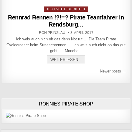
Posted in
DEUTSCHE BERICHTE
Rennrad Rennen !?!=? Pirate Teamfahrer in
Rendsburg…
AUTHOR:
PUBLISHED DATE:
RON PRINZLAU
3. APRIL 2017
ich weis auch nich ob das denn Not tut … Die Team Pirate
Cyclocrosser beim Strassenrennen….. ich weis auch nicht ob das gut
geht….. Manche…
RENNRAD RENNEN !?!=? 
WEITERLESEN...
Beitragsnavigation
Newer posts →
RONNIES PIRATE-SHOP