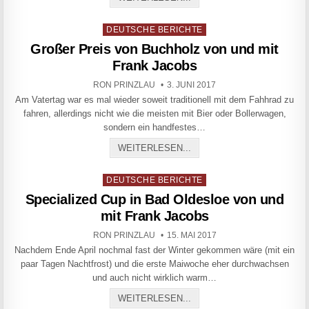
Posted in
DEUTSCHE BERICHTE
Großer Preis von Buchholz von und mit
Frank Jacobs
AUTHOR:
PUBLISHED DATE:
RON PRINZLAU
3. JUNI 2017
Am Vatertag war es mal wieder soweit traditionell mit dem Fahhrad zu
fahren, allerdings nicht wie die meisten mit Bier oder Bollerwagen,
sondern ein handfestes…
GROSSER PREIS VON BUC
WEITERLESEN...
Posted in
DEUTSCHE BERICHTE
Specialized Cup in Bad Oldesloe von und
mit Frank Jacobs
AUTHOR:
PUBLISHED DATE:
RON PRINZLAU
15. MAI 2017
Nachdem Ende April nochmal fast der Winter gekommen wäre (mit ein
paar Tagen Nachtfrost) und die erste Maiwoche eher durchwachsen
und auch nicht wirklich warm…
SPECIALIZED CUP IN BAD
WEITERLESEN...