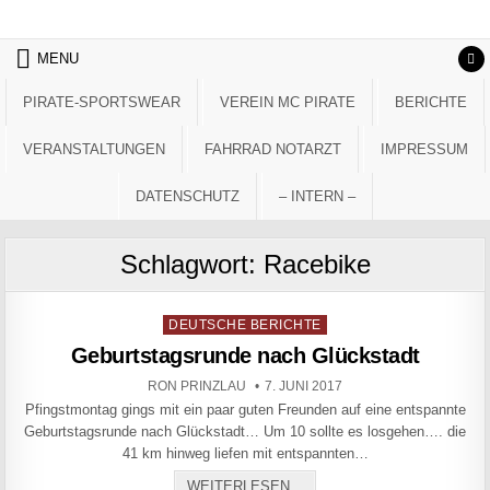
Skip to content
MENU
PIRATE-SPORTSWEAR
VEREIN MC PIRATE
BERICHTE
VERANSTALTUNGEN
FAHRRAD NOTARZT
IMPRESSUM
DATENSCHUTZ
– INTERN –
Schlagwort:
Racebike
Posted in
DEUTSCHE BERICHTE
Geburtstagsrunde nach Glückstadt
AUTHOR:
PUBLISHED DATE:
RON PRINZLAU
7. JUNI 2017
Pfingstmontag gings mit ein paar guten Freunden auf eine entspannte
Geburtstagsrunde nach Glückstadt… Um 10 sollte es losgehen…. die
41 km hinweg liefen mit entspannten…
GEBURTSTAGSRUNDE NAC
WEITERLESEN...