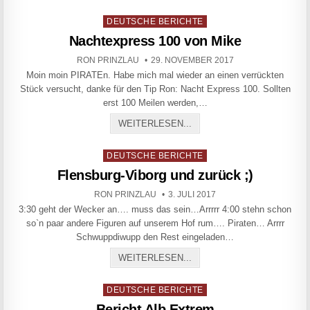
Posted in
DEUTSCHE BERICHTE
Nachtexpress 100 von Mike
AUTHOR:
PUBLISHED DATE:
RON PRINZLAU
29. NOVEMBER 2017
Moin moin PIRATEn. Habe mich mal wieder an einen verrückten
Stück versucht, danke für den Tip Ron: Nacht Express 100. Sollten
erst 100 Meilen werden,…
NACHTEXPRESS 100 VON 
WEITERLESEN...
Posted in
DEUTSCHE BERICHTE
Flensburg-Viborg und zurück ;)
AUTHOR:
PUBLISHED DATE:
RON PRINZLAU
3. JULI 2017
3:30 geht der Wecker an…. muss das sein…Arrrrr 4:00 stehn schon
so`n paar andere Figuren auf unserem Hof rum…. Piraten… Arrrr
Schwuppdiwupp den Rest eingeladen…
FLENSBURG-VIBORG UND Z
WEITERLESEN...
Posted in
DEUTSCHE BERICHTE
Bericht Alb Extrem