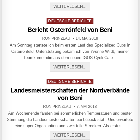
RACE 24 KELHEIM, DAS OR
WEITERLESEN...
Posted in
DEUTSCHE BERICHTE
Bericht Osterrönfeld von Beni
AUTHOR:
PUBLISHED DATE:
RON PRINZLAU
14. MAI 2018
Am Sonntag startete ich beim ersten Lauf des Specialized Cups in
Osterrönfeld. Unterstützung bekam ich von Yvonne Wildt, meiner
Teamkameradin aus dem neuen IGOS CycleCafe…
BERICHT OSTERRÖNFELD 
WEITERLESEN...
Posted in
DEUTSCHE BERICHTE
Landesmeisterschaften der Nordverbände
von Beni
AUTHOR:
PUBLISHED DATE:
RON PRINZLAU
7. MAI 2018
Am Wochenende fanden bei sommerlichen Temperaturen und bester
Stimmung die Landesmeisterschaften bei Lübeck statt. Uns erwartete
eine super Organisation und zwei tolle Strecken. Als erstes…
LANDESMEISTERSCHAFTE
WEITERLESEN...