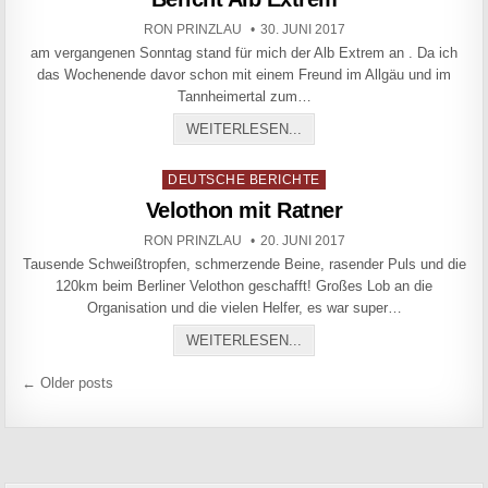
AUTHOR:
PUBLISHED DATE:
RON PRINZLAU
30. JUNI 2017
am vergangenen Sonntag stand für mich der Alb Extrem an . Da ich
das Wochenende davor schon mit einem Freund im Allgäu und im
Tannheimertal zum…
BERICHT ALB EXTREM
WEITERLESEN...
Posted in
DEUTSCHE BERICHTE
Velothon mit Ratner
AUTHOR:
PUBLISHED DATE:
RON PRINZLAU
20. JUNI 2017
Tausende Schweißtropfen, schmerzende Beine, rasender Puls und die
120km beim Berliner Velothon geschafft! Großes Lob an die
Organisation und die vielen Helfer, es war super…
VELOTHON MIT RATNER
WEITERLESEN...
Beitragsnavigation
← Older posts