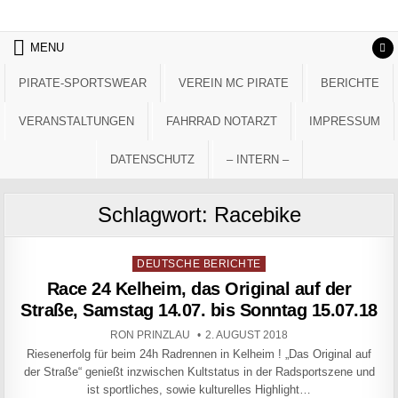
Skip to content
MENU
PIRATE-SPORTSWEAR
VEREIN MC PIRATE
BERICHTE
VERANSTALTUNGEN
FAHRRAD NOTARZT
IMPRESSUM
DATENSCHUTZ
– INTERN –
Schlagwort:
Racebike
Posted in
DEUTSCHE BERICHTE
Race 24 Kelheim, das Original auf der
Straße, Samstag 14.07. bis Sonntag 15.07.18
AUTHOR:
PUBLISHED DATE:
RON PRINZLAU
2. AUGUST 2018
Riesenerfolg für beim 24h Radrennen in Kelheim ! „Das Original auf
der Straße“ genießt inzwischen Kultstatus in der Radsportszene und
ist sportliches, sowie kulturelles Highlight…