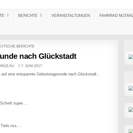
TE
BERICHTE
VERANSTALTUNGEN
FAHRRAD NOTAR
STED IN
UTSCHE BERICHTE
unde nach Glückstadt
R:
PUBLISHED DATE:
RINZLAU
7. JUNI 2017
n auf eine entspannte Geburtstagsrunde nach Glückstadt…
 Schnitt super….
 Tiefe riss….