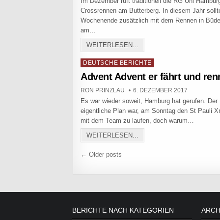
Im Dezember ruft traditionell die RG Uni Hambu
Crossrennen am Butterberg. In diesem Jahr sollt
Wochenende zusätzlich mit dem Rennen in Büde
am…
CROSS-DOPPELWOCHENE
WEITERLESEN...
Posted in
DEUTSCHE BERICHTE
Advent Advent er fährt und ren
AUTHOR:
PUBLISHED DATE:
RON PRINZLAU
6. DEZEMBER 2017
Es war wieder soweit, Hamburg hat gerufen. Der
eigentliche Plan war, am Sonntag den St Pauli
mit dem Team zu laufen, doch warum…
ADVENT ADVENT ER FÄH
WEITERLESEN...
Beitragsnavigation
← Older posts
BERICHTE NACH KATEGORIEN
ARCH