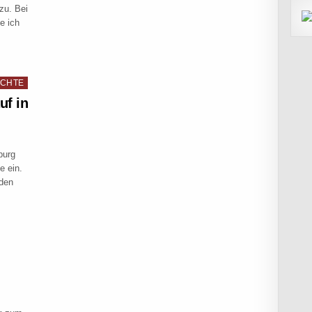
zu. Bei
e ich
NSTEDT-ELMSHORN-WEIHNACHTSPREIS UND GRIPGRAB CROSS CUP
ICHTE
uf in
burg
e ein.
nden
P 10. LAUF IN ELMSHORN