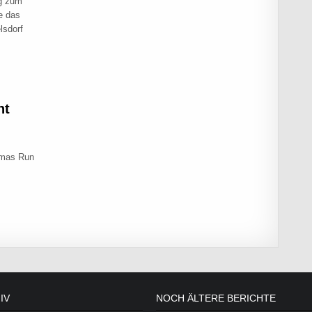
rg zum
e das
lsdorf
NDE IM DEZEMBER
nt
 Xmas Run
RT UND RENNT
IV
NOCH ÄLTERE BERICHTE