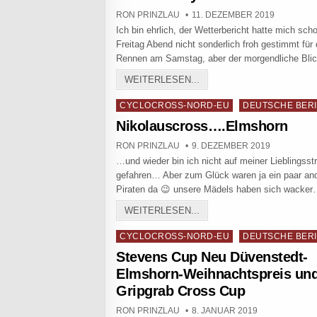
AUTHOR:
PUBLISHED DATE:
RON PRINZLAU
11. DEZEMBER 2019
Ich bin ehrlich, der Wetterbericht hatte mich sc
Freitag Abend nicht sonderlich froh gestimmt für
Rennen am Samstag, aber der morgendliche Bl
STEVENS-CYCLOCROSS-C
WEITERLESEN...
Posted in
CYCLOCROSS-NORD-EU
DEUTSCHE BER
Nikolauscross….Elmshorn
AUTHOR:
PUBLISHED DATE:
RON PRINZLAU
9. DEZEMBER 2019
…und wieder bin ich nicht auf meiner Lieblingsst
gefahren… Aber zum Glück waren ja ein paar an
Piraten da 😉 unsere Mädels haben sich wacke
NIKOLAUSCROSS….ELM
WEITERLESEN...
Posted in
CYCLOCROSS-NORD-EU
DEUTSCHE BER
Stevens Cup Neu Düvenstedt-
Elmshorn-Weihnachtspreis un
Gripgrab Cross Cup
AUTHOR:
PUBLISHED DATE:
RON PRINZLAU
8. JANUAR 2019