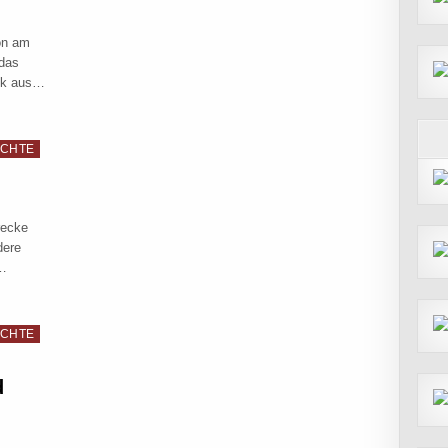
hon am
 das
ick aus…
UP PART #9 IN ELMSHORN BY NK
ICHTE
recke
dere
r…
SHORN
ICHTE
d