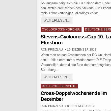
So langsam neigt sich die CX Saison dem Ende 
den letzten drei Rennen des Stevens Cups konnt
mein Trikot verteidigen, allerdings verlor…
STEVENS CUP NEU DÜVE
WEITERLESEN...
Posted in
CYCLOCROSS-NORD-EU
DEUTSCHE BER
Stevens-Cyclocross-Cup 10. La
Elmshorn
AUTHOR:
PUBLISHED DATE:
RON PRINZLAU
10. DEZEMBER 2018
Wenn man an das Crossrennen der RG Uni Ham
denkt, fällt einem immer wieder zuerst DIE Trepp
Verständlich, denn diese führt den namensgebe
Butterberg…
STEVENS-CYCLOCROSS-CU
WEITERLESEN...
Posted in
DEUTSCHE BERICHTE
Cross-Doppelwochenende im
Dezember
AUTHOR:
PUBLISHED DATE:
RON PRINZLAU
8. DEZEMBER 2017