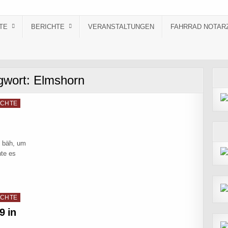
TE
BERICHTE
VERANSTALTUNGEN
FAHRRAD NOTAR
gwort:
Elmshorn
ICHTE
u bäh, um
hte es
DORIS
ICHTE
9 in