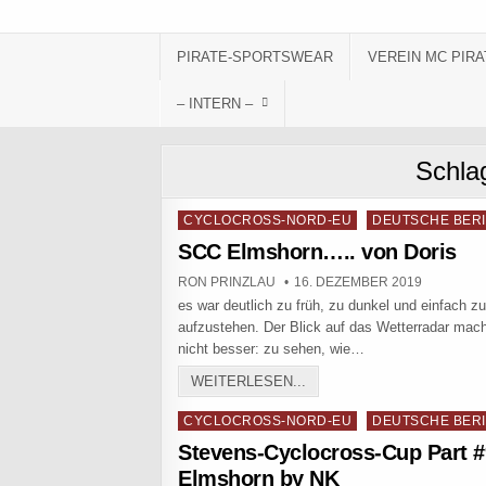
Skip to content
PIRATE-SPORTSWEAR
VEREIN MC PIRA
– INTERN –
Schla
Posted in
CYCLOCROSS-NORD-EU
DEUTSCHE BER
SCC Elmshorn….. von Doris
AUTHOR:
PUBLISHED DATE:
RON PRINZLAU
16. DEZEMBER 2019
es war deutlich zu früh, zu dunkel und einfach z
aufzustehen. Der Blick auf das Wetterradar mac
nicht besser: zu sehen, wie…
SCC ELMSHORN….. VON 
WEITERLESEN...
Posted in
CYCLOCROSS-NORD-EU
DEUTSCHE BER
Stevens-Cyclocross-Cup Part #
Elmshorn by NK