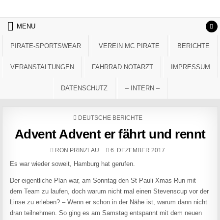
Skip to content
MENU
PIRATE-SPORTSWEAR
VEREIN MC PIRATE
BERICHTE
VERANSTALTUNGEN
FAHRRAD NOTARZT
IMPRESSUM
DATENSCHUTZ
– INTERN –
POSTED IN
DEUTSCHE BERICHTE
Advent Advent er fährt und rennt
AUTHOR:
PUBLISHED DATE:
RON PRINZLAU
6. DEZEMBER 2017
Es war wieder soweit, Hamburg hat gerufen.
Der eigentliche Plan war, am Sonntag den St Pauli Xmas Run mit
dem Team zu laufen, doch warum nicht mal einen Stevenscup vor der
Linse zu erleben? – Wenn er schon in der Nähe ist, warum dann nicht
dran teilnehmen. So ging es am Samstag entspannt mit dem neuen