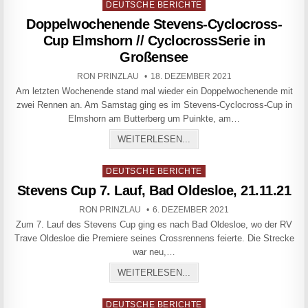
Posted in
DEUTSCHE BERICHTE
Doppelwochenende Stevens-Cyclocross-
Cup Elmshorn // CyclocrossSerie in
Großensee
AUTHOR:
PUBLISHED DATE:
RON PRINZLAU
18. DEZEMBER 2021
Am letzten Wochenende stand mal wieder ein Doppelwochenende mit
zwei Rennen an. Am Samstag ging es im Stevens-Cyclocross-Cup in
Elmshorn am Butterberg um Puinkte, am…
DOPPELWOCHENENDE STE
WEITERLESEN...
Posted in
DEUTSCHE BERICHTE
Stevens Cup 7. Lauf, Bad Oldesloe, 21.11.21
AUTHOR:
PUBLISHED DATE:
RON PRINZLAU
6. DEZEMBER 2021
Zum 7. Lauf des Stevens Cup ging es nach Bad Oldesloe, wo der RV
Trave Oldesloe die Premiere seines Crossrennens feierte. Die Strecke
war neu,…
STEVENS CUP 7. LAUF, BA
WEITERLESEN...
Posted in
DEUTSCHE BERICHTE