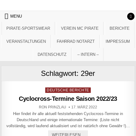
Skip to content
MENU
PIRATE-SPORTSWEAR
VEREIN MC PIRATE
BERICHTE
VERANSTALTUNGEN
FAHRRAD NOTARZT
IMPRESSUM
DATENSCHUTZ
– INTERN –
Schlagwort:
29er
Posted in
DEUTSCHE BERICHTE
Cyclocross-Termine Saison 2022/23
AUTHOR:
PUBLISHED DATE:
RON PRINZLAU
17. MÄRZ 2022
Hier findet ihr alle aktuell feststehenden Cyclocross-Termine in
Deutschland und einige internationale Termine: (Liste nicht
vollständig, wird laufend aktualisiert und ist natürlich ohne Gewähr !)…
CYCLOCROSS-TERMINE SAI
WEITERLESEN...