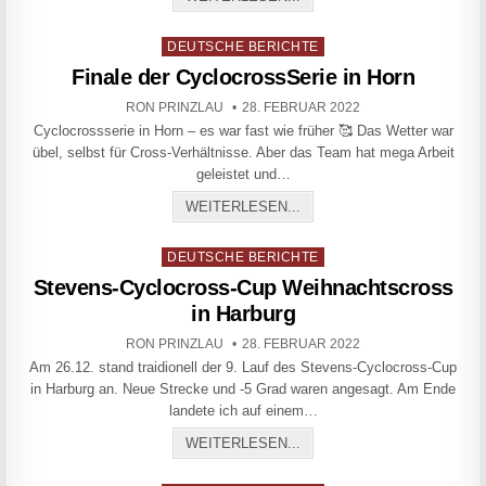
Posted in
DEUTSCHE BERICHTE
Finale der CyclocrossSerie in Horn
AUTHOR:
PUBLISHED DATE:
RON PRINZLAU
28. FEBRUAR 2022
Cyclocrossserie in Horn – es war fast wie früher 🥰 Das Wetter war
übel, selbst für Cross-Verhältnisse. Aber das Team hat mega Arbeit
geleistet und…
FINALE DER CYCLOCROSS
WEITERLESEN...
Posted in
DEUTSCHE BERICHTE
Stevens-Cyclocross-Cup Weihnachtscross
in Harburg
AUTHOR:
PUBLISHED DATE:
RON PRINZLAU
28. FEBRUAR 2022
Am 26.12. stand traidionell der 9. Lauf des Stevens-Cyclocross-Cup
in Harburg an. Neue Strecke und -5 Grad waren angesagt. Am Ende
landete ich auf einem…
STEVENS-CYCLOCROSS-C
WEITERLESEN...