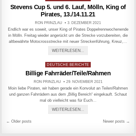
Stevens Cup 5. und 6. Lauf, Mölln, King of
Pirates, 13./14.11.21
AUTHOR:
PUBLISHED DATE:
RON PRINZLAU
3. DEZEMBER 2021
Endlich war es soweit, unser King of Pirates Doppelrennwochenende
in Mölln. Freitag wieder angerückt um die Strecke vorzubereiten, die
altbewährte Motocrossstrecke mit neuer Streckenführung, Kreuz,…
STEVENS CUP 5. UND 6. LA
WEITERLESEN...
Posted in
DEUTSCHE BERICHTE
Billige Fahrräder/Teile/Rahmen
AUTHOR:
PUBLISHED DATE:
RON PRINZLAU
29. NOVEMBER 2021
Moin liebe Piraten, wir haben gerade ein Konvolut an Teilen/Rahmen
und ganzen Fahrrädern aus dem „Billig Bereich“ eingekauft. Schaut
mal ob vielleicht was für Euch…
BILLIGE FAHRRÄDER/TEIL
WEITERLESEN...
Beitragsnavigation
← Older posts
Newer posts →