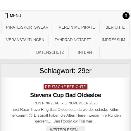
Skip to content
MENU
PIRATE-SPORTSWEAR
VEREIN MC PIRATE
BERICHTE
VERANSTALTUNGEN
FAHRRAD NOTARZT
IMPRESSUM
DATENSCHUTZ
– INTERN –
Schlagwort:
29er
Posted in
DEUTSCHE BERICHTE
Stevens Cup Bad Oldesloe
AUTHOR:
PUBLISHED DATE:
RON PRINZLAU
6. NOVEMBER 2023
next Race Trave Ring Bad Oldesloe….da wo der schicke Köhm
herkommt 😉 Erstmall haben die Alten Herren wieder ihre Runden
gedreht…. Jan Robby.kw Pisi war…
STEVENS CUP BAD OLDE
WEITERLESEN...