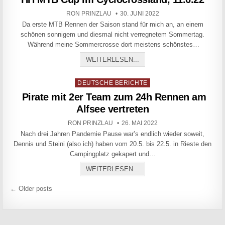
AUTHOR:
PUBLISHED DATE:
RON PRINZLAU
30. JUNI 2022
Da erste MTB Rennen der Saison stand für mich an, an einem
schönen sonnigem und diesmal nicht verregnetem Sommertag.
Während meine Sommercrosse dort meistens schönstes…
HH MTB CUP IM CYCLOCRO
WEITERLESEN...
Posted in
DEUTSCHE BERICHTE
Pirate mit 2er Team zum 24h Rennen am
Alfsee vertreten
AUTHOR:
PUBLISHED DATE:
RON PRINZLAU
26. MAI 2022
Nach drei Jahren Pandemie Pause war’s endlich wieder soweit,
Dennis und Steini (also ich) haben vom 20.5. bis 22.5. in Rieste den
Campingplatz gekapert und…
PIRATE MIT 2ER TEAM Z
WEITERLESEN...
Beitragsnavigation
← Older posts