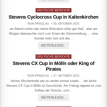
Posted in
DEUTSCHE BERICHTE
Stevens Cyclocross Cup in Kaltenkirchen
AUTHOR:
PUBLISHED DATE:
RON PRINZLAU
30. OKTOBER 2023
am Abend vorher war meine Motivation erher gen Null , aber am
Morgen überraschte mich zum Einen die Zeitumstellung …..eine
Stunde mehr Zeit und das…
STEVENS CYCLOCROSS CU
WEITERLESEN...
Posted in
DEUTSCHE BERICHTE
Stevens CX Cup in Mölln oder King of
Pirates
AUTHOR:
PUBLISHED DATE:
RON PRINZLAU
27. OKTOBER 2023
letztes Wochenende war es wieder einmal soweit…. der letzte
Stevens CX Cup in Mölln ist Geschichte. Am Freitag regnete es zum
Aufbau der Strecke, zum…
STEVENS CX CUP IN MÖLL
WEITERLESEN...