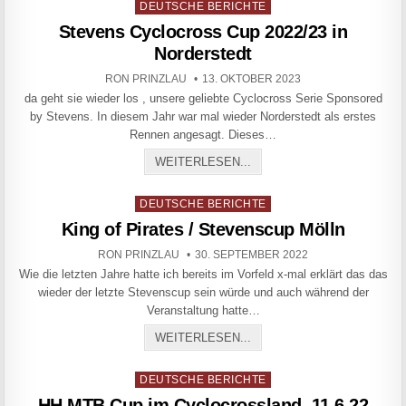
Posted in
DEUTSCHE BERICHTE
Stevens Cyclocross Cup 2022/23 in
Norderstedt
AUTHOR:
PUBLISHED DATE:
RON PRINZLAU
13. OKTOBER 2023
da geht sie wieder los , unsere geliebte Cyclocross Serie Sponsored
by Stevens. In diesem Jahr war mal wieder Norderstedt als erstes
Rennen angesagt. Dieses…
STEVENS CYCLOCROSS CU
WEITERLESEN...
Posted in
DEUTSCHE BERICHTE
King of Pirates / Stevenscup Mölln
AUTHOR:
PUBLISHED DATE:
RON PRINZLAU
30. SEPTEMBER 2022
Wie die letzten Jahre hatte ich bereits im Vorfeld x-mal erklärt das das
wieder der letzte Stevenscup sein würde und auch während der
Veranstaltung hatte…
KING OF PIRATES / STEV
WEITERLESEN...
Posted in
DEUTSCHE BERICHTE
HH MTB Cup im Cyclocrossland, 11.6.22