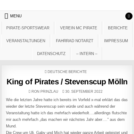
Skip to content
MENU
PIRATE-SPORTSWEAR
VEREIN MC PIRATE
BERICHTE
VERANSTALTUNGEN
FAHRRAD NOTARZT
IMPRESSUM
DATENSCHUTZ
– INTERN –
POSTED IN
DEUTSCHE BERICHTE
King of Pirates / Stevenscup Mölln
AUTHOR:
PUBLISHED DATE:
RON PRINZLAU
30. SEPTEMBER 2022
Wie die letzten Jahre hatte ich bereits im Vorfeld x-mal erklärt das das
wieder der letzte Stevenscup sein würde und auch während der
Veranstaltung hatte ich das mehrfach wiederholt….allerdings flutschte
mir auch mehrfach „das machen wir nächstes Jahr aber….“ aus dem
Mund.
Die Crew um Uli, Gaby und Mich hat wieder ganze Arbeit geleistet und