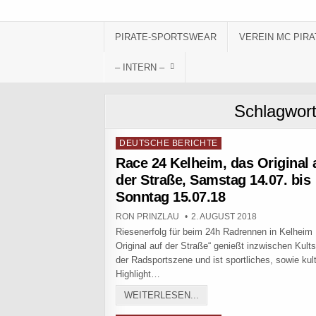
Skip to content
PIRATE-SPORTSWEAR
VEREIN MC PIRA
– INTERN –
Schlagwor
Posted in
DEUTSCHE BERICHTE
Race 24 Kelheim, das Original 
der Straße, Samstag 14.07. bis
Sonntag 15.07.18
AUTHOR:
PUBLISHED DATE:
RON PRINZLAU
2. AUGUST 2018
Riesenerfolg für beim 24h Radrennen in Kelheim 
Original auf der Straße“ genießt inzwischen Kults
der Radsportszene und ist sportliches, sowie kult
Highlight…
RACE 24 KELHEIM, DAS O
WEITERLESEN...