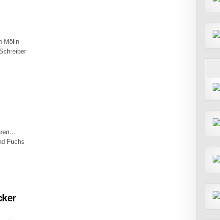
n Mölln
Schreiber
ahren…
nd Fuchs
cker