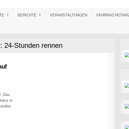
TE
BERICHTE
VERANSTALTUNGEN
FAHRRAD NOTAR
t:
24-Stunden rennen
auf
! „Das
tatus in
urelles
RIGINAL AUF DER STRASSE, SAMSTAG 14.07. BIS SONNTAG 15.07.18