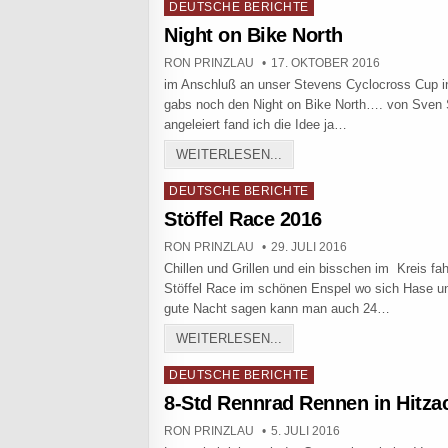
Posted in
DEUTSCHE BERICHTE
Night on Bike North
AUTHOR:
PUBLISHED DATE:
RON PRINZLAU
17. OKTOBER 2016
im Anschluß an unser Stevens Cyclocross Cup i
gabs noch den Night on Bike North…. von Sven 
angeleiert fand ich die Idee ja…
NIGHT ON BIKE NORTH
WEITERLESEN...
Posted in
DEUTSCHE BERICHTE
Stöffel Race 2016
AUTHOR:
PUBLISHED DATE:
RON PRINZLAU
29. JULI 2016
Chillen und Grillen und ein bisschen im Kreis f
Stöffel Race im schönen Enspel wo sich Hase u
gute Nacht sagen kann man auch 24…
STÖFFEL RACE 2016
WEITERLESEN...
Posted in
DEUTSCHE BERICHTE
8-Std Rennrad Rennen in Hitza
AUTHOR:
PUBLISHED DATE:
RON PRINZLAU
5. JULI 2016