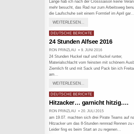
Lange hab ich nach der Crosssaison keine Veran
mehr besucht, das Rad nur zum Arbeitsweg benu
die Laufschuhe seit einem Formtief im April gar
8-STD RENNRAD RENNEN 
WEITERLESEN...
Posted in
DEUTSCHE BERICHTE
24 Stunden Alfsee 2016
AUTHOR:
PUBLISHED DATE:
RON PRINZLAU
9. JUNI 2016
24 Stunden Huckel rauf und Huckel runter,
Materialschlacht vom feinsten mit schönem Ausb
Ziemlich fit und mit Sack und Pack bin ich Freita
am…
24 STUNDEN ALFSEE 2016
WEITERLESEN...
Posted in
DEUTSCHE BERICHTE
Hitzacker… garnicht hitzig….
AUTHOR:
PUBLISHED DATE:
RON PRINZLAU
20. JULI 2015
am 19.07. machten sich drei Pirate Teams auf n
Hitzacker um das 8-Stunden rennrad Rennen zu 
Leider fing es beim Start an zu regenen…