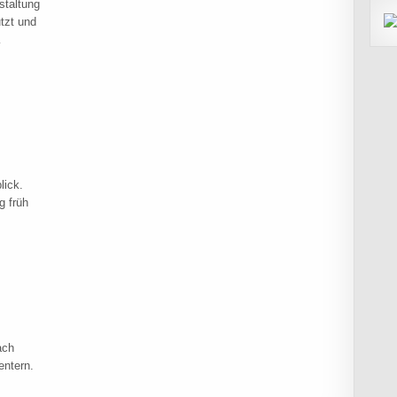
staltung
tzt und
…
IN HITZACKER
lick.
g früh
ach
entern.