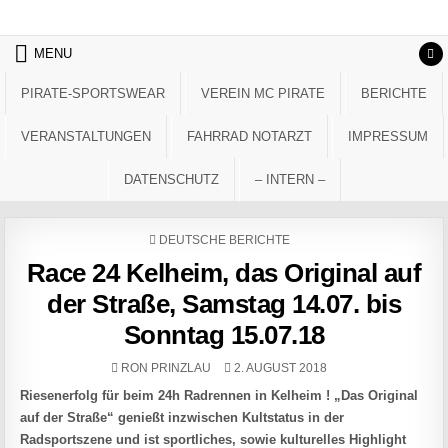
Skip to content
MENU
PIRATE-SPORTSWEAR
VEREIN MC PIRATE
BERICHTE
VERANSTALTUNGEN
FAHRRAD NOTARZT
IMPRESSUM
DATENSCHUTZ
– INTERN –
POSTED IN
DEUTSCHE BERICHTE
Race 24 Kelheim, das Original auf
der Straße, Samstag 14.07. bis
Sonntag 15.07.18
AUTHOR:
PUBLISHED DATE:
RON PRINZLAU
2. AUGUST 2018
Riesenerfolg für beim 24h Radrennen in Kelheim ! „Das Original
auf der Straße“ genießt inzwischen Kultstatus in der
Radsportszene und ist sportliches, sowie kulturelles Highlight