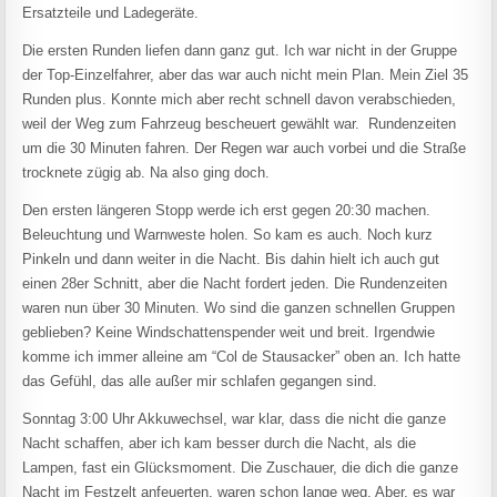
Ersatzteile und Ladegeräte.
Die ersten Runden liefen dann ganz gut. Ich war nicht in der Gruppe
der Top-Einzelfahrer, aber das war auch nicht mein Plan. Mein Ziel 35
Runden plus. Konnte mich aber recht schnell davon verabschieden,
weil der Weg zum Fahrzeug bescheuert gewählt war. Rundenzeiten
um die 30 Minuten fahren. Der Regen war auch vorbei und die Straße
trocknete zügig ab. Na also ging doch.
Den ersten längeren Stopp werde ich erst gegen 20:30 machen.
Beleuchtung und Warnweste holen. So kam es auch. Noch kurz
Pinkeln und dann weiter in die Nacht. Bis dahin hielt ich auch gut
einen 28er Schnitt, aber die Nacht fordert jeden. Die Rundenzeiten
waren nun über 30 Minuten. Wo sind die ganzen schnellen Gruppen
geblieben? Keine Windschattenspender weit und breit. Irgendwie
komme ich immer alleine am “Col de Stausacker” oben an. Ich hatte
das Gefühl, das alle außer mir schlafen gegangen sind.
Sonntag 3:00 Uhr Akkuwechsel, war klar, dass die nicht die ganze
Nacht schaffen, aber ich kam besser durch die Nacht, als die
Lampen, fast ein Glücksmoment. Die Zuschauer, die dich die ganze
Nacht im Festzelt anfeuerten, waren schon lange weg. Aber, es war