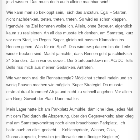
jetzt wissen. Das muss doch auch alleine machbar sein!!
Wie kann man so bekloppt sein, sich das anzutun. Egal – Starten,
nicht nachdenken, treten, treten, treten. So wird es schon klappen.
Irgendwie ins Ziel kommen wollte ich. Allein, ohne Betreuer, eigentlich
kaum zu realisieren. An all das musste ich denken, am Samstag, kurz
vor dem Start, im Regen. Super, gleich mit nassen Klamotten ins
Rennen gehen. Was für ein Spaß. Das wird ewig dauern bis die Teile
wieder trocken sind. Macht ja nichts, dass Rennen geht ja schließlich
24 Stunden. Dann war es soweit. Der Startcountdown mit AC/DC Hells
Bells riss mich aus meinen Gedanken. Antreten.
Wie war noch mal die Rennstrategie? Möglichst schnell radeln und so
wenig Pausen machen wie möglich. Super Strategie! Da musste
erstmal drauf kommen! Ah ja und nicht zu schnell angehen. Vor allem
am Berg. Soweit der Plan. Dann mal los…
Mein Lager hatte ich am Parkplatz Aumühle, dämliche Idee, jedes Mal
mit dem Rad durch die Absperrung, über den Gegenverkehr, aber krieg
mal am Samstagvormittag noch einen brauchbaren Parkplatz. Ich
hatte auch an alles gedacht – Kohlenhydrate, Wasser, Cola,
Guaranakapseln, Fresubin (mittlerweile ein ständiger Begleiter),