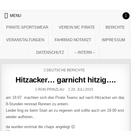
Skip to content
MENU
PIRATE-SPORTSWEAR
VEREIN MC PIRATE
BERICHTE
VERANSTALTUNGEN
FAHRRAD NOTARZT
IMPRESSUM
DATENSCHUTZ
– INTERN –
POSTED IN
DEUTSCHE BERICHTE
Hitzacker… garnicht hitzig….
AUTHOR:
PUBLISHED DATE:
RON PRINZLAU
20. JULI 2015
am 19.07. machten sich drei Pirate Teams auf nach Hitzacker um das
8-Stunden rennrad Rennen zu entern.
Leider fing es beim Start an zu regenen und sollte auch um 19:00 erst
wieder aufhören…
da wurden erstmal die chaps angelegt 😉