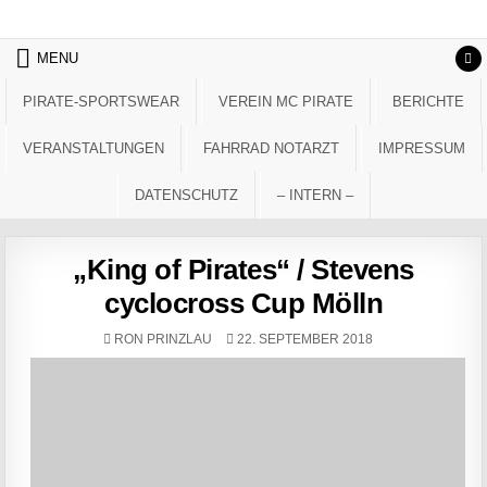
Skip to content
MENU
PIRATE-SPORTSWEAR
VEREIN MC PIRATE
BERICHTE
VERANSTALTUNGEN
FAHRRAD NOTARZT
IMPRESSUM
DATENSCHUTZ
– INTERN –
„King of Pirates“ / Stevens
cyclocross Cup Mölln
AUTHOR:
PUBLISHED DATE:
RON PRINZLAU
22. SEPTEMBER 2018