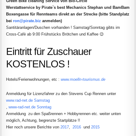
Green Bike cleaning Service von Bio-Circle
Werstattservice by Pirate`s best Mechanics Stephan und BamBam
Boxengasse für Rennteams direkt an der Strecke (bitte Standplatz
bei
ron@pirate.biz
anmelden)
Santitäranlagen/Duschen vorhanden ! Samstag/Sonntag gibts im
Cross-Cafè ab 9:00 Frühstücks Brötchen und Kaffee 😉
Eintritt für Zuschauer
KOSTENLOS !
Hotels/Ferienwohnungen, etc :
www.moelln-tourismus.de
Anmeldung für Lizenzfahrer zu den Stevens Cup Rennen unter
www.rad-net.de Samstag
,
www-rad-net.de Sonntag
Anmeldung zu den Spaßrennen + Hobbyrennen etc. weiter unten
möglich, Achtung, begrenzte Startplätze !!
Hier noch unsere Berichte von
2017
,
2016
und
2015