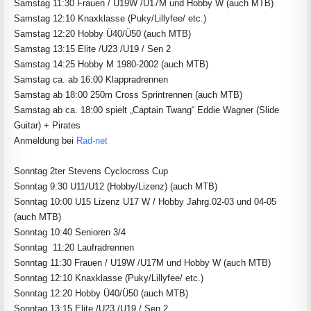
Samstag 11:30 Frauen / U19W /U17M und Hobby W (auch MTB)
Samstag 12:10 Knaxklasse (Puky/Lillyfee/ etc.)
Samstag 12:20
Hobby Ü40/Ü50 (auch MTB)
Samstag 13:15 Elite /U23 /U19 / Sen 2
Samstag 14:25 Hobby M
1980-2002
(auch MTB)
Samstag ca. ab 16:00 Klappradrennen
Samstag ab 18:00 250m Cross Sprintrennen (auch MTB)
Samstag ab ca. 18:00 spielt „Captain Twang“ Eddie Wagner
(Slide
Guitar) + Pirates
Anmeldung bei
Rad-net
Sonntag 2ter Stevens Cyclocross Cup
Sonntag 9:30 U11/U12 (Hobby/Lizenz) (auch MTB)
Sonntag 10:00 U15 Lizenz U17 W / Hobby Jahrg.02-03 und 04-05
(auch MTB)
Sonntag 10:40 Senioren 3/4
Sonntag 11:20 Laufradrennen
Sonntag 11:30 Frauen / U19W /U17M und Hobby W (auch MTB)
Sonntag 12:10 Knaxklasse (Puky/Lillyfee/ etc.)
Sonntag 12:20
Hobby Ü40/Ü50 (auch MTB)
Sonntag 13:15 Elite /U23 /U19 / Sen 2