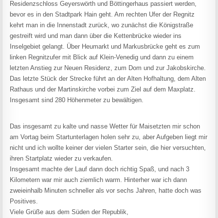
Residenzschloss Geyerswörth und Böttingerhaus passiert werden,
bevor es in den Stadtpark Hain geht. Am rechten Ufer der Regnitz
kehrt man in die Innenstadt zurück, wo zunächst die Königstraße
gestreift wird und man dann über die Kettenbrücke wieder ins
Inselgebiet gelangt. Über Heumarkt und Markusbrücke geht es zum
linken Regnitzufer mit Blick auf Klein-Venedig und dann zu einem
letzten Anstieg zur Neuen Residenz, zum Dom und zur Jakobskirche.
Das letzte Stück der Strecke führt an der Alten Hofhaltung, dem Alten
Rathaus und der Martinskirche vorbei zum Ziel auf dem Maxplatz.
Insgesamt sind 280 Höhenmeter zu bewältigen.
Das insgesamt zu kalte und nasse Wetter für Maisetzten mir schon
am Vortag beim Startunterlagen holen sehr zu, aber Aufgeben liegt mir
nicht und ich wollte keiner der vielen Starter sein, die hier versuchten,
ihren Startplatz wieder zu verkaufen.
Insgesamt machte der Lauf dann doch richtig Spaß, und nach 3
Kilometern war mir auch ziemlich warm. Hinterher war ich dann
zweieinhalb Minuten schneller als vor sechs Jahren, hatte doch was
Positives.
Viele Grüße aus dem Süden der Republik,