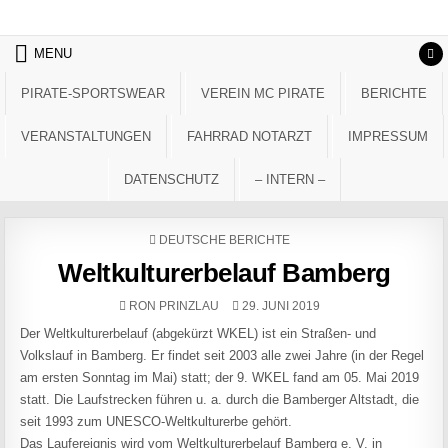
Skip to content
MENU
PIRATE-SPORTSWEAR
VEREIN MC PIRATE
BERICHTE
VERANSTALTUNGEN
FAHRRAD NOTARZT
IMPRESSUM
DATENSCHUTZ
– INTERN –
POSTED IN
DEUTSCHE BERICHTE
Weltkulturerbelauf Bamberg
AUTHOR:
PUBLISHED DATE:
RON PRINZLAU
29. JUNI 2019
Der Weltkulturerbelauf (abgekürzt WKEL) ist ein Straßen- und
Volkslauf in Bamberg. Er findet seit 2003 alle zwei Jahre (in der Regel
am ersten Sonntag im Mai) statt; der 9. WKEL fand am 05. Mai 2019
statt. Die Laufstrecken führen u. a. durch die Bamberger Altstadt, die
seit 1993 zum UNESCO-Weltkulturerbe gehört.
Das Laufereignis wird vom Weltkulturerbelauf Bamberg e. V. in