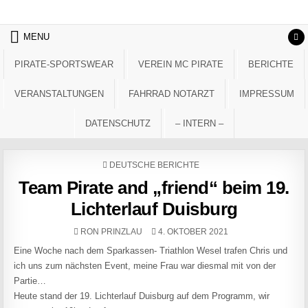
Skip to content
MENU
PIRATE-SPORTSWEAR
VEREIN MC PIRATE
BERICHTE
VERANSTALTUNGEN
FAHRRAD NOTARZT
IMPRESSUM
DATENSCHUTZ
– INTERN –
POSTED IN
DEUTSCHE BERICHTE
Team Pirate and „friend“ beim 19.
Lichterlauf Duisburg
AUTHOR:
PUBLISHED DATE:
RON PRINZLAU
4. OKTOBER 2021
Eine Woche nach dem Sparkassen- Triathlon Wesel trafen Chris und
ich uns zum nächsten Event, meine Frau war diesmal mit von der
Partie…
Heute stand der 19. Lichterlauf Duisburg auf dem Programm, wir