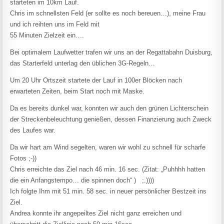
starteten im 10km Lauf.
Chris im schnellsten Feld (er sollte es noch bereuen…), meine Frau
und ich reihten uns im Feld mit
55 Minuten Zielzeit ein….
Bei optimalem Laufwetter trafen wir uns an der Regattabahn Duisburg,
das Starterfeld unterlag den üblichen 3G-Regeln…
Um 20 Uhr Ortszeit startete der Lauf in 100er Blöcken nach
erwarteten Zeiten, beim Start noch mit Maske.
Da es bereits dunkel war, konnten wir auch den grünen Lichterschein
der Streckenbeleuchtung genießen, dessen Finanzierung auch Zweck
des Laufes war.
Da wir hart am Wind segelten, waren wir wohl zu schnell für scharfe
Fotos ;-))
Chris erreichte das Ziel nach 46 min. 16 sec. (Zitat: „Puhhhh hatten
die ein Anfangstempo… die spinnen doch“ ) ;.))))
Ich folgte Ihm mit 51 min. 58 sec. in neuer persönlicher Bestzeit ins
Ziel.
Andrea konnte ihr angepeiltes Ziel nicht ganz erreichen und