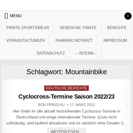
Skip to content
MENU
PIRATE-SPORTSWEAR
VEREIN MC PIRATE
BERICHTE
VERANSTALTUNGEN
FAHRRAD NOTARZT
IMPRESSUM
DATENSCHUTZ
– INTERN –
Schlagwort:
Mountainbike
Posted in
DEUTSCHE BERICHTE
Cyclocross-Termine Saison 2022/23
AUTHOR:
PUBLISHED DATE:
RON PRINZLAU
17. MÄRZ 2022
Hier findet ihr alle aktuell feststehenden Cyclocross-Termine in
Deutschland und einige internationale Termine: (Liste nicht
vollständig, wird laufend aktualisiert und ist natürlich ohne Gewähr !)…
CYCLOCROSS-TERMINE SAI
WEITERLESEN...