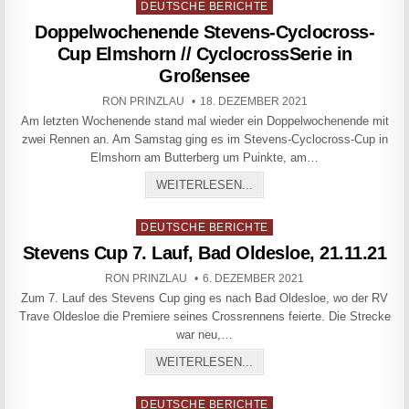
Posted in
DEUTSCHE BERICHTE
Doppelwochenende Stevens-Cyclocross-
Cup Elmshorn // CyclocrossSerie in
Großensee
AUTHOR:
PUBLISHED DATE:
RON PRINZLAU
18. DEZEMBER 2021
Am letzten Wochenende stand mal wieder ein Doppelwochenende mit
zwei Rennen an. Am Samstag ging es im Stevens-Cyclocross-Cup in
Elmshorn am Butterberg um Puinkte, am…
DOPPELWOCHENENDE STE
WEITERLESEN...
Posted in
DEUTSCHE BERICHTE
Stevens Cup 7. Lauf, Bad Oldesloe, 21.11.21
AUTHOR:
PUBLISHED DATE:
RON PRINZLAU
6. DEZEMBER 2021
Zum 7. Lauf des Stevens Cup ging es nach Bad Oldesloe, wo der RV
Trave Oldesloe die Premiere seines Crossrennens feierte. Die Strecke
war neu,…
STEVENS CUP 7. LAUF, BA
WEITERLESEN...
Posted in
DEUTSCHE BERICHTE