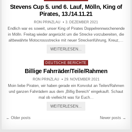
Stevens Cup 5. und 6. Lauf, Mölln, King of
Pirates, 13./14.11.21
AUTHOR:
PUBLISHED DATE:
RON PRINZLAU
3. DEZEMBER 2021
Endlich war es soweit, unser King of Pirates Doppelrennwochenende
in Mölln. Freitag wieder angerückt um die Strecke vorzubereiten, die
altbewährte Motocrossstrecke mit neuer Streckenführung, Kreuz,…
STEVENS CUP 5. UND 6. LA
WEITERLESEN...
Posted in
DEUTSCHE BERICHTE
Billige Fahrräder/Teile/Rahmen
AUTHOR:
PUBLISHED DATE:
RON PRINZLAU
29. NOVEMBER 2021
Moin liebe Piraten, wir haben gerade ein Konvolut an Teilen/Rahmen
und ganzen Fahrrädern aus dem „Billig Bereich“ eingekauft. Schaut
mal ob vielleicht was für Euch…
BILLIGE FAHRRÄDER/TEIL
WEITERLESEN...
Beitragsnavigation
← Older posts
Newer posts →