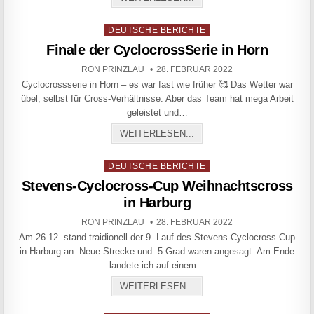
Posted in
DEUTSCHE BERICHTE
Finale der CyclocrossSerie in Horn
AUTHOR:
PUBLISHED DATE:
RON PRINZLAU
28. FEBRUAR 2022
Cyclocrossserie in Horn – es war fast wie früher 🥰 Das Wetter war
übel, selbst für Cross-Verhältnisse. Aber das Team hat mega Arbeit
geleistet und…
FINALE DER CYCLOCROSS
WEITERLESEN...
Posted in
DEUTSCHE BERICHTE
Stevens-Cyclocross-Cup Weihnachtscross
in Harburg
AUTHOR:
PUBLISHED DATE:
RON PRINZLAU
28. FEBRUAR 2022
Am 26.12. stand traidionell der 9. Lauf des Stevens-Cyclocross-Cup
in Harburg an. Neue Strecke und -5 Grad waren angesagt. Am Ende
landete ich auf einem…
STEVENS-CYCLOCROSS-C
WEITERLESEN...