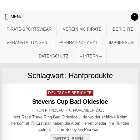
Skip to content
MENU
PIRATE-SPORTSWEAR
VEREIN MC PIRATE
BERICHTE
VERANSTALTUNGEN
FAHRRAD NOTARZT
IMPRESSUM
DATENSCHUTZ
– INTERN –
Schlagwort:
Hanfprodukte
Posted in
DEUTSCHE BERICHTE
Stevens Cup Bad Oldesloe
AUTHOR:
PUBLISHED DATE:
RON PRINZLAU
6. NOVEMBER 2023
next Race Trave Ring Bad Oldesloe….da wo der schicke Köhm
herkommt 😉 Erstmall haben die Alten Herren wieder ihre Runden
gedreht…. Jan Robby.kw Pisi war…
STEVENS CUP BAD OLDE
WEITERLESEN...