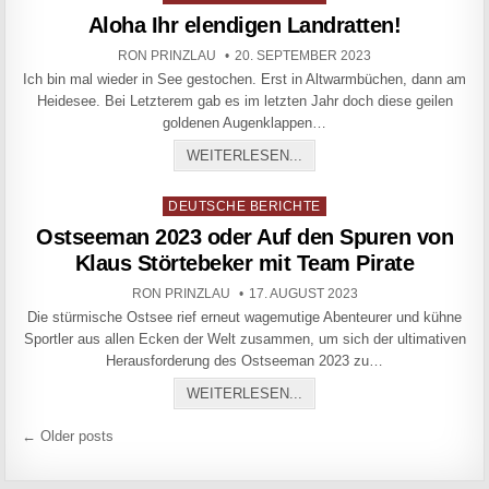
Aloha Ihr elendigen Landratten!
AUTHOR:
PUBLISHED DATE:
RON PRINZLAU
20. SEPTEMBER 2023
Ich bin mal wieder in See gestochen. Erst in Altwarmbüchen, dann am
Heidesee. Bei Letzterem gab es im letzten Jahr doch diese geilen
goldenen Augenklappen…
ALOHA IHR ELENDIGEN LA
WEITERLESEN...
Posted in
DEUTSCHE BERICHTE
Ostseeman 2023 oder Auf den Spuren von
Klaus Störtebeker mit Team Pirate
AUTHOR:
PUBLISHED DATE:
RON PRINZLAU
17. AUGUST 2023
Die stürmische Ostsee rief erneut wagemutige Abenteurer und kühne
Sportler aus allen Ecken der Welt zusammen, um sich der ultimativen
Herausforderung des Ostseeman 2023 zu…
OSTSEEMAN 2023 ODER A
WEITERLESEN...
Beitragsnavigation
← Older posts