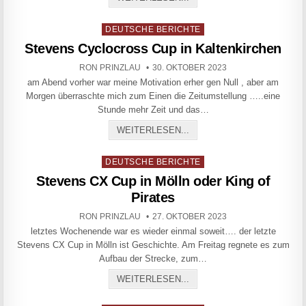
Posted in
DEUTSCHE BERICHTE
Stevens Cyclocross Cup in Kaltenkirchen
AUTHOR:
PUBLISHED DATE:
RON PRINZLAU
30. OKTOBER 2023
am Abend vorher war meine Motivation erher gen Null , aber am
Morgen überraschte mich zum Einen die Zeitumstellung …..eine
Stunde mehr Zeit und das…
STEVENS CYCLOCROSS CU
WEITERLESEN...
Posted in
DEUTSCHE BERICHTE
Stevens CX Cup in Mölln oder King of
Pirates
AUTHOR:
PUBLISHED DATE:
RON PRINZLAU
27. OKTOBER 2023
letztes Wochenende war es wieder einmal soweit…. der letzte
Stevens CX Cup in Mölln ist Geschichte. Am Freitag regnete es zum
Aufbau der Strecke, zum…
STEVENS CX CUP IN MÖLL
WEITERLESEN...