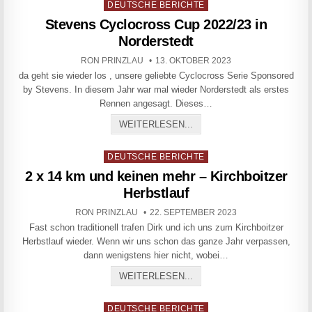
Posted in
DEUTSCHE BERICHTE
Stevens Cyclocross Cup 2022/23 in
Norderstedt
AUTHOR:
PUBLISHED DATE:
RON PRINZLAU
13. OKTOBER 2023
da geht sie wieder los , unsere geliebte Cyclocross Serie Sponsored
by Stevens. In diesem Jahr war mal wieder Norderstedt als erstes
Rennen angesagt. Dieses…
STEVENS CYCLOCROSS CU
WEITERLESEN...
Posted in
DEUTSCHE BERICHTE
2 x 14 km und keinen mehr – Kirchboitzer
Herbstlauf
AUTHOR:
PUBLISHED DATE:
RON PRINZLAU
22. SEPTEMBER 2023
Fast schon traditionell trafen Dirk und ich uns zum Kirchboitzer
Herbstlauf wieder. Wenn wir uns schon das ganze Jahr verpassen,
dann wenigstens hier nicht, wobei…
2 X 14 KM UND KEINEN M
WEITERLESEN...
Posted in
DEUTSCHE BERICHTE