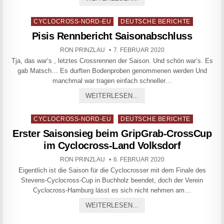
Posted in
CYCLOCROSS-NORD-EU
DEUTSCHE BERICHTE
Pisis Rennbericht Saisonabschluss
AUTHOR:
PUBLISHED DATE:
RON PRINZLAU
7. FEBRUAR 2020
Tja, das war’s , letztes Crossrennen der Saison. Und schön war’s. Es
gab Matsch… Es durften Bodenproben genommenen werden Und
manchmal war tragen einfach schneller…
PISIS RENNBERICHT SAI
WEITERLESEN...
Posted in
CYCLOCROSS-NORD-EU
DEUTSCHE BERICHTE
Erster Saisonsieg beim GripGrab-CrossCup
im Cyclocross-Land Volksdorf
AUTHOR:
PUBLISHED DATE:
RON PRINZLAU
6. FEBRUAR 2020
Eigentlich ist die Saison für die Cyclocrosser mit dem Finale des
Stevens-Cyclocross-Cup in Buchholz beendet, doch der Verein
Cyclocross-Hamburg lässt es sich nicht nehmen am…
ERSTER SAISONSIEG BEI
WEITERLESEN...