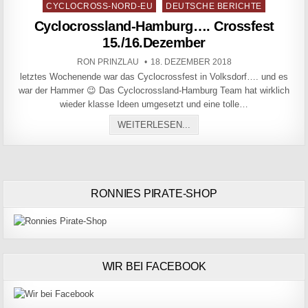
Posted in
CYCLOCROSS-NORD-EU
DEUTSCHE BERICHTE
Cyclocrossland-Hamburg…. Crossfest
15./16.Dezember
AUTHOR:
PUBLISHED DATE:
RON PRINZLAU
18. DEZEMBER 2018
letztes Wochenende war das Cyclocrossfest in Volksdorf…. und es
war der Hammer 😉 Das Cyclocrossland-Hamburg Team hat wirklich
wieder klasse Ideen umgesetzt und eine tolle…
CYCLOCROSSLAND-HAMBU
WEITERLESEN...
RONNIES PIRATE-SHOP
WIR BEI FACEBOOK