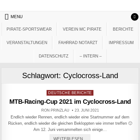
Skip to content
MENU
PIRATE-SPORTSWEAR
VEREIN MC PIRATE
BERICHTE
VERANSTALTUNGEN
FAHRRAD NOTARZT
IMPRESSUM
DATENSCHUTZ
– INTERN –
Schlagwort:
Cyclocross-Land
Posted in
DEUTSCHE BERICHTE
MTB-Racing-Cup 2021 im Cyclocross-Land
AUTHOR:
PUBLISHED DATE:
RON PRINZLAU
23. JUNI 2021
Endlich wieder Rennen, endlich wieder eine Startnummer auf dem
Rücken, endlich wieder die gleichen Bekloppten wie immer treffen 🙂
Am 12. Juni versammelten sich einige…
MTB-RACING-CUP 2021 IM
WEITERLESEN...