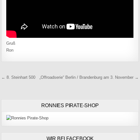
Gruß
Ron
Beitragsnavigation
← 8. Steinhart 500
„Offroadserie“ Berlin / Brandenburg am 3. November →
RONNIES PIRATE-SHOP
WIR BEI FACEBOOK