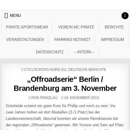
Skip to content
MENU
PIRATE-SPORTSWEAR
VEREIN MC PIRATE
BERICHTE
VERANSTALTUNGEN
FAHRRAD NOTARZT
IMPRESSUM
DATENSCHUTZ
– INTERN –
POSTED IN
CYCLOCROSS-NORD-EU
,
DEUTSCHE BERICHTE
„Offroadserie“ Berlin /
Brandenburg am 3. November
AUTHOR:
PUBLISHED DATE:
RON PRINZLAU
19. NOVEMBER 2019
Grünheide scheint ein guter Kurs für Phillip und mich zu sein: Vor
zwei Jahren holten wir dort Medaillen (3./1.Platz) bei der
Landesmeisterschaft, diesmal konnten wir unsere Rennklassen bei
der regionalen „Offroadserie“ gewinnen. Mit Yvonne und Sam auf Platz