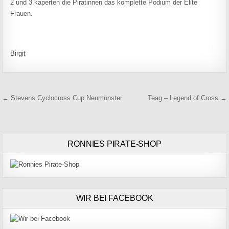
2 und 3 kaperten die Piratinnen das komplette Podium der Elite
Frauen.
Birgit
Beitragsnavigation
← Stevens Cyclocross Cup Neumünster
Teag – Legend of Cross →
RONNIES PIRATE-SHOP
WIR BEI FACEBOOK