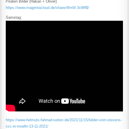
Piraten Bilder (Hakan + Oliver)
https://www.magentacloud.de/share/4fm5f.3x9l#$/
Samstag:
https://www.helmuts-fahrrad-seiten.de/2021/11/15/bilder-vom-stevens-
ccc-in-moelln-13-11-2021/