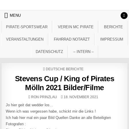
Skip to content
MENU
PIRATE-SPORTSWEAR
VEREIN MC PIRATE
BERICHTE
VERANSTALTUNGEN
FAHRRAD NOTARZT
IMPRESSUM
DATENSCHUTZ
– INTERN –
POSTED IN
DEUTSCHE BERICHTE
Stevens Cup / King of Pirates
Mölln 2021 Bilder/Filme
AUTHOR:
PUBLISHED DATE:
RON PRINZLAU
18. NOVEMBER 2021
Jo hier geit dat wedder los…
Wenn ich was vergessen habe, schickt mir die Links !
Ich hab hier mal ein paar Bild Quellen Danke an alle Beteiligten
Fotografen :