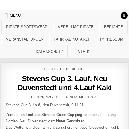
Skip to content
MENU
PIRATE-SPORTSWEAR
VEREIN MC PIRATE
BERICHTE
VERANSTALTUNGEN
FAHRRAD NOTARZT
IMPRESSUM
DATENSCHUTZ
– INTERN –
POSTED IN
DEUTSCHE BERICHTE
Stevens Cup 3. Lauf, Neu
Duvenstedt und 4.Lauf Kaki
AUTHOR:
PUBLISHED DATE:
RON PRINZLAU
24. NOVEMBER 2021
Stevens Cup 3. Lauf, Neu Duvenstedt, 6.11.21
Zum dritten Lauf des Stevens Cross Cup ging es diesmal richtung
Norden, Neu Duvenstedt kurz hinter Rendsburg.
Das Wetter war diesmal nicht so schön, richtiges Crosswetter, Kühl,