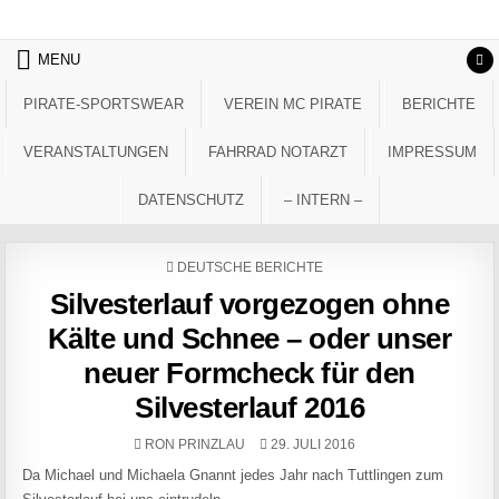
Skip to content
MENU
PIRATE-SPORTSWEAR
VEREIN MC PIRATE
BERICHTE
VERANSTALTUNGEN
FAHRRAD NOTARZT
IMPRESSUM
DATENSCHUTZ
– INTERN –
POSTED IN
DEUTSCHE BERICHTE
Silvesterlauf vorgezogen ohne
Kälte und Schnee – oder unser
neuer Formcheck für den
Silvesterlauf 2016
AUTHOR:
PUBLISHED DATE:
RON PRINZLAU
29. JULI 2016
Da Michael und Michaela Gnannt jedes Jahr nach Tuttlingen zum