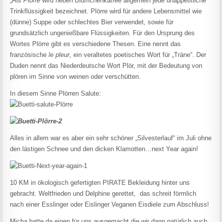
„Als
Plörre
wird neben Blümchenkaffee allgemein jede unappetitliche
Trinkflüssigkeit bezeichnet. Plörre wird für andere Lebensmittel wie
(dünne) Suppe oder schlechtes Bier verwendet, sowie für
grundsätzlich ungenießbare Flüssigkeiten. Für den Ursprung des
Wortes Plörre gibt es verschiedene Thesen. Eine nennt das
französische
le pleur
, ein veraltetes poetisches Wort für „Träne“. Der
Duden nennt das Niederdeutsche Wort Plör, mit der Bedeutung von
plören im Sinne von weinen oder verschütten.
In diesem Sinne Plörren Salute:
Alles in allem war es aber ein sehr schöner „Silvesterlauf“ im Juli ohne
den lästigen Schnee und den dicken Klamotten…next Year again!
10 KM in ökologisch gefertigten PIRATE Bekleidung hinter uns
gebracht. Weltfrieden und Delphine gerettet, das schreit förmlich
nach einer Esslinger oder Eislinger Veganen Eisdiele zum Abschluss!
Micha hatte da einen für uns ausgemacht die wir dann natürlich auch