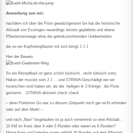
Anmerkung von mir:
nachdem ich über die Piste gewalzt/gerannt bin hat die historische
Altstadt von Esslingen neuerdings feinste geplättete und ebene
Pflastersteinwege ohne die gelenkzerstörenden Unebenheiten
die so ein Kopfsteinpflaster mit sich bringt J J J
Hier der Beweis:
So ein Altstadtlauf ist ganz schön tückisch…nicht türkisch sorry
Hakan der musste sein J J ….und STRAVA-Geschädigt wie wir
inzwischen sind haben wir, als die heiligen
3
2 Könige, die Piste
gestürmt….STRAVA aktiviert check check
–
denn Pokémon Go war zu diesem Zeitpunkt noch gar nicht erfunden
oder auf dem Markt
–
und nach „Navi“ losgelaufen ist ja auch verwirrend so eine Altstadt…
10 KM im Kreis über 4 oder 5 Runden oder waren es 6 Runden?
Meine Knie und Gelenke waren gefühlt 40 Runden auf dem Pflaster!