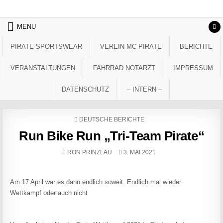
Skip to content
MENU
PIRATE-SPORTSWEAR
VEREIN MC PIRATE
BERICHTE
VERANSTALTUNGEN
FAHRRAD NOTARZT
IMPRESSUM
DATENSCHUTZ
– INTERN –
POSTED IN
DEUTSCHE BERICHTE
Run Bike Run „Tri-Team Pirate“
AUTHOR:
PUBLISHED DATE:
RON PRINZLAU
3. MAI 2021
Am 17 April war es dann endlich soweit. Endlich mal wieder
Wettkampf oder auch nicht