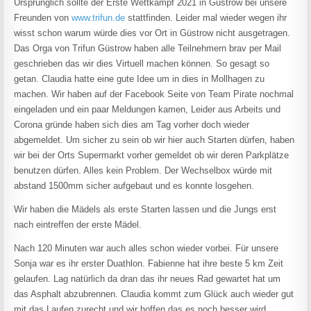
Ursprünglich sollte der Erste Wettkampf 2021 in Güstrow bei unsere
Freunden von
www.trifun.de
stattfinden. Leider mal wieder wegen ihr
wisst schon warum würde dies vor Ort in Güstrow nicht ausgetragen.
Das Orga von Trifun Güstrow haben alle Teilnehmern brav per Mail
geschrieben das wir dies Virtuell machen können. So gesagt so
getan. Claudia hatte eine gute Idee um in dies in Mollhagen zu
machen. Wir haben auf der Facebook Seite von Team Pirate nochmal
eingeladen und ein paar Meldungen kamen, Leider aus Arbeits und
Corona gründe haben sich dies am Tag vorher doch wieder
abgemeldet. Um sicher zu sein ob wir hier auch Starten dürfen, haben
wir bei der Orts Supermarkt vorher gemeldet ob wir deren Parkplätze
benutzen dürfen. Alles kein Problem. Der Wechselbox würde mit
abstand 1500mm sicher aufgebaut und es konnte losgehen.
Wir haben die Mädels als erste Starten lassen und die Jungs erst
nach eintreffen der erste Mädel.
Nach 120 Minuten war auch alles schon wieder vorbei. Für unsere
Sonja war es ihr erster Duathlon. Fabienne hat ihre beste 5 km Zeit
gelaufen. Lag natürlich da dran das ihr neues Rad gewartet hat um
das Asphalt abzubrennen. Claudia kommt zum Glück auch wieder gut
mit das Laufen zurecht und wir hoffen das es noch besser wird.