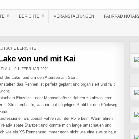
TE
BERICHTE
VERANSTALTUNGEN
FAHRRAD NOTAR
STED IN
UTSCHE BERICHTE
 Lake von und mit Kai
PUBLISHED DATE:
NZLAU
1. FEBRUAR 2021
f the Lake rund um den Attersee am Start.
nstalter, das Rennen ist perfekt geplant und organisiert und fällt
wicht.
ischem Einzelzeit oder Mannschaftszeitfahren zu absolvieren.
2. Streckenhälfte, was ein gut hügeliges Profil für den Rückweg
wurde.
ofessionell an, überall Fahren auf der Rolle beim Warmfahren
 relativ späte Startzeit und konnte mich lange umschauen und
och wie ein XS Rennanzug immer noch nicht wie eine zweite haut