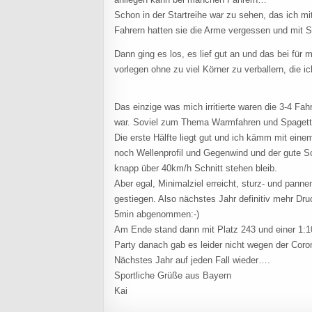
Schon in der Startreihe war zu sehen, das ich mi
Fahrern hatten sie die Arme vergessen und mit S
Dann ging es los, es lief gut an und das bei für
vorlegen ohne zu viel Körner zu verballern, die
Das einzige was mich irritierte waren die 3-4 Fa
war. Soviel zum Thema Warmfahren und Spagetti.
Die erste Hälfte liegt gut und ich kämm mit eine
noch Wellenprofil und Gegenwind und der gute Sc
knapp über 40km/h Schnitt stehen bleib.
Aber egal, Minimalziel erreicht, sturz- und pan
gestiegen. Also nächstes Jahr definitiv mehr Dr
5min abgenommen:-)
Am Ende stand dann mit Platz 243 und einer 1:1
Party danach gab es leider nicht wegen der Coro
Nächstes Jahr auf jeden Fall wieder….
Sportliche Grüße aus Bayern
Kai