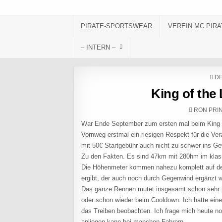
Skip to content
PIRATE-SPORTSWEAR
VEREIN MC PIRA
– INTERN –
PO
DE
King of the
AUTHOR:
RON PRI
War Ende September zum ersten mal beim King o
Vornweg erstmal ein riesigen Respekt für die Vera
mit 50€ Startgebühr auch nicht zu schwer ins Ge
Zu den Fakten. Es sind 47km mit 280hm im klass
Die Höhenmeter kommen nahezu komplett auf der 
ergibt, der auch noch durch Gegenwind ergänzt 
Das ganze Rennen mutet insgesamt schon sehr pr
oder schon wieder beim Cooldown. Ich hatte eine
das Treiben beobachten. Ich frage mich heute n
anliegen kann bei manchen Fahrern…