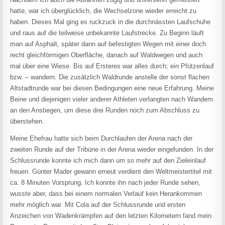
hatte, war ich überglücklich, die Wechselzone wieder erreicht zu
haben. Dieses Mal ging es ruckzuck in die durchnässten Laufschuhe
und raus auf die teilweise unbekannte Laufstrecke. Zu Beginn läuft
man auf Asphalt, später dann auf befestigten Wegen mit einer doch
recht gleichförmigen Oberfläche, danach auf Waldwegen und auch
mal über eine Wiese. Bis auf Ersteres war alles durch; ein Pfützenlauf
bzw. – wandern. Die zusätzlich Waldrunde anstelle der sonst flachen
Altstadtrunde war bei diesen Bedingungen eine neue Erfahrung. Meine
Beine und diejenigen vieler anderer Athleten verlangten nach Wandern
an den Anstiegen, um diese drei Runden noch zum Abschluss zu
überstehen.
Meine Ehefrau hatte sich beim Durchlaufen der Arena nach der
zweiten Runde auf der Tribüne in der Arena wieder eingefunden. In der
Schlussrunde konnte ich mich dann um so mehr auf den Zieleinlauf
freuen. Günter Mader gewann erneut verdient den Weltmeistertitel mit
ca. 8 Minuten Vorsprung. Ich konnte ihn nach jeder Runde sehen,
wusste aber, dass bei einem normalen Verlauf kein Herankommen
mehr möglich war. Mit Cola auf der Schlussrunde und ersten
Anzeichen von Wadenkrämpfen auf den letzten Kilometern fand mein