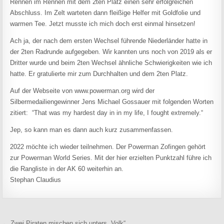
Rennen im Rennen mit dem 2ten Platz einen sehr erfolgreichen
Abschluss. Im Zelt warteten dann fleißige Helfer mit Goldfolie und
warmen Tee. Jetzt musste ich mich doch erst einmal hinsetzen!
Ach ja, der nach dem ersten Wechsel führende Niederländer hatte in
der 2ten Radrunde aufgegeben. Wir kannten uns noch von 2019 als er
Dritter wurde und beim 2ten Wechsel ähnliche Schwierigkeiten wie ich
hatte. Er gratulierte mir zum Durchhalten und dem 2ten Platz.
Auf der Webseite von www.powerman.org wird der
Silbermedailiengewinner Jens Michael Gossauer mit folgenden Worten
zitiert: “That was my hardest day in in my life, I fought extremely.“
Jep, so kann man es dann auch kurz zusammenfassen.
2022 möchte ich wieder teilnehmen. Der Powerman Zofingen gehört
zur Powerman World Series. Mit der hier erzielten Punktzahl führe ich
die Rangliste in der AK 60 weiterhin an.
Stephan Claudius
← Zwei Piraten mischen sich unters „Volk“