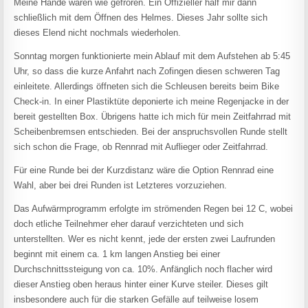
Meine Hände waren wie gefroren. Ein Offizieller half mir dann
schließlich mit dem Öffnen des Helmes. Dieses Jahr sollte sich
dieses Elend nicht nochmals wiederholen.
Sonntag morgen funktionierte mein Ablauf mit dem Aufstehen ab 5:45
Uhr, so dass die kurze Anfahrt nach Zofingen diesen schweren Tag
einleitete. Allerdings öffneten sich die Schleusen bereits beim Bike
Check-in. In einer Plastiktüte deponierte ich meine Regenjacke in der
bereit gestellten Box. Übrigens hatte ich mich für mein Zeitfahrrad mit
Scheibenbremsen entschieden. Bei der anspruchsvollen Runde stellt
sich schon die Frage, ob Rennrad mit Auflieger oder Zeitfahrrad.
Für eine Runde bei der Kurzdistanz wäre die Option Rennrad eine
Wahl, aber bei drei Runden ist Letzteres vorzuziehen.
Das Aufwärmprogramm erfolgte im strömenden Regen bei 12 C, wobei
doch etliche Teilnehmer eher darauf verzichteten und sich
unterstellten. Wer es nicht kennt, jede der ersten zwei Laufrunden
beginnt mit einem ca. 1 km langen Anstieg bei einer
Durchschnittssteigung von ca. 10%. Anfänglich noch flacher wird
dieser Anstieg oben heraus hinter einer Kurve steiler. Dieses gilt
insbesondere auch für die starken Gefälle auf teilweise losem