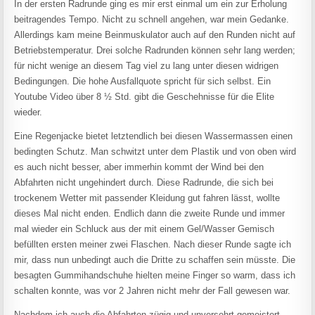
In der ersten Radrunde ging es mir erst einmal um ein zur Erholung
beitragendes Tempo. Nicht zu schnell angehen, war mein Gedanke.
Allerdings kam meine Beinmuskulator auch auf den Runden nicht auf
Betriebstemperatur. Drei solche Radrunden können sehr lang werden;
für nicht wenige an diesem Tag viel zu lang unter diesen widrigen
Bedingungen. Die hohe Ausfallquote spricht für sich selbst. Ein
Youtube Video über 8 ½ Std. gibt die Geschehnisse für die Elite
wieder.
Eine Regenjacke bietet letztendlich bei diesen Wassermassen einen
bedingten Schutz. Man schwitzt unter dem Plastik und von oben wird
es auch nicht besser, aber immerhin kommt der Wind bei den
Abfahrten nicht ungehindert durch. Diese Radrunde, die sich bei
trockenem Wetter mit passender Kleidung gut fahren lässt, wollte
dieses Mal nicht enden. Endlich dann die zweite Runde und immer
mal wieder ein Schluck aus der mit einem Gel/Wasser Gemisch
befüllten ersten meiner zwei Flaschen. Nach dieser Runde sagte ich
mir, dass nun unbedingt auch die Dritte zu schaffen sein müsste. Die
besagten Gummihandschuhe hielten meine Finger so warm, dass ich
schalten konnte, was vor 2 Jahren nicht mehr der Fall gewesen war.
Nachdem ich auch die Abfahrten zügig und unversehrt gemeistert