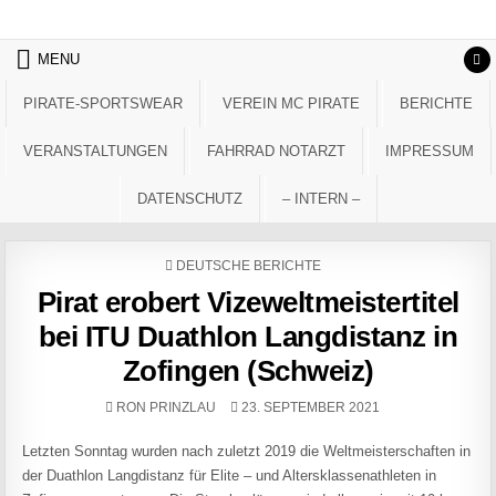
Skip to content
MENU
PIRATE-SPORTSWEAR
VEREIN MC PIRATE
BERICHTE
VERANSTALTUNGEN
FAHRRAD NOTARZT
IMPRESSUM
DATENSCHUTZ
– INTERN –
POSTED IN
DEUTSCHE BERICHTE
Pirat erobert Vizeweltmeistertitel
bei ITU Duathlon Langdistanz in
Zofingen (Schweiz)
AUTHOR:
PUBLISHED DATE:
RON PRINZLAU
23. SEPTEMBER 2021
Letzten Sonntag wurden nach zuletzt 2019 die Weltmeisterschaften in
der Duathlon Langdistanz für Elite – und Altersklassenathleten in