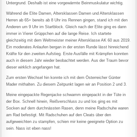
Untergrund. Deshalb ist eine vorgewärmte Beinmuskulatur wichtig.
Während die Elite Damen, Altersklassen Damen und Altersklassen
Herren ab 65+ bereits ab 8 Uhr ins Rennen gingen, stand ich mit den
Anderen um 9 Uhr im Startblock. Gleich nach der Elite ging es dann
immer in Vierer Grüppchen auf die lange Reise. Ich startete
gleichzeitig mit dem Weltmeister meiner Altersklasse AK 60 aus 2019.
Ein moderates Anlaufen bergan in der ersten Runde lässt hinreichend
Kräfte für den zweiten Aufstieg. Erste Ausfälle mit Krämpfen konnten
auch in diesem Jahr wieder beobachtet werden. Aus der Traum bevor
dieser wirklich angefangen hat.
Zum ersten Wechsel hin konnte ich mit dem Österreicher Günter
Mader mithalten. Zu diesem Zeitpunkt lagen wir an Position 2 und 3.
Meine eingepackte Regenjacke schwamm eingepackt in der Tüte in
der Box. Schnell hinein, Reißverschluss zu und los ging es mit
Socken auf dem durchnässten Rasen, denn meine Radschuhe waren
am Rad befestigt. Mit Radschuhen auf den Cleats über den
aufgeweichten zu stampfen, schien mir keine geeignete Option zu
sein. Nass ist eben nass!