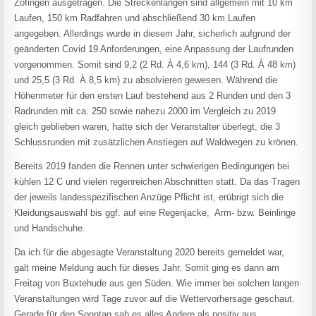
Zofingen ausgetragen. Die Streckenlängen sind allgemein mit 10 km
Laufen, 150 km Radfahren und abschließend 30 km Laufen
angegeben. Allerdings wurde in diesem Jahr, sicherlich aufgrund der
geänderten Covid 19 Anforderungen, eine Anpassung der Laufrunden
vorgenommen. Somit sind 9,2 (2 Rd. À 4,6 km), 144 (3 Rd. À 48 km)
und 25,5 (3 Rd. À 8,5 km) zu absolvieren gewesen. Während die
Höhenmeter für den ersten Lauf bestehend aus 2 Runden und den 3
Radrunden mit ca. 250 sowie nahezu 2000 im Vergleich zu 2019
gleich geblieben waren, hatte sich der Veranstalter überlegt, die 3
Schlussrunden mit zusätzlichen Anstiegen auf Waldwegen zu krönen.
Bereits 2019 fanden die Rennen unter schwierigen Bedingungen bei
kühlen 12 C und vielen regenreichen Abschnitten statt. Da das Tragen
der jeweils landesspezifischen Anzüge Pflicht ist, erübrigt sich die
Kleidungsauswahl bis ggf. auf eine Regenjacke, Arm- bzw. Beinlinge
und Handschuhe.
Da ich für die abgesagte Veranstaltung 2020 bereits gemeldet war,
galt meine Meldung auch für dieses Jahr. Somit ging es dann am
Freitag von Buxtehude aus gen Süden. Wie immer bei solchen langen
Veranstaltungen wird Tage zuvor auf die Wettervorhersage geschaut.
Gerade für den Sonntag sah es alles Andere als positiv aus,