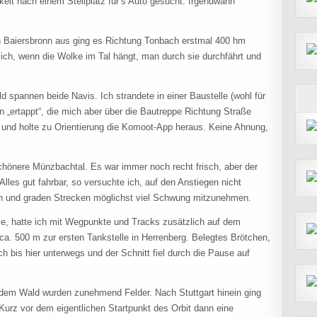
keit nach einem Stellplatz für’s Auto gesucht. Irgendwann
n Baiersbronn aus ging es Richtung Tonbach erstmal 400 hm
rlich, wenn die Wolke im Tal hängt, man durch sie durchfährt und
 spannen beide Navis. Ich strandete in einer Baustelle (wohl für
rn „ertappt“, die mich aber über die Bautreppe Richtung Straße
 und holte zu Orientierung die Komoot-App heraus. Keine Ahnung,
schönere Münzbachtal. Es war immer noch recht frisch, aber der
lles gut fahrbar, so versuchte ich, auf den Anstiegen nicht
ten und graden Strecken möglichst viel Schwung mitzunehmen.
se, hatte ich mit Wegpunkte und Tracks zusätzlich auf dem
a. 500 m zur ersten Tankstelle in Herrenberg. Belegtes Brötchen,
ch bis hier unterwegs und der Schnitt fiel durch die Pause auf
us dem Wald wurden zunehmend Felder. Nach Stuttgart hinein ging
Kurz vor dem eigentlichen Startpunkt des Orbit dann eine