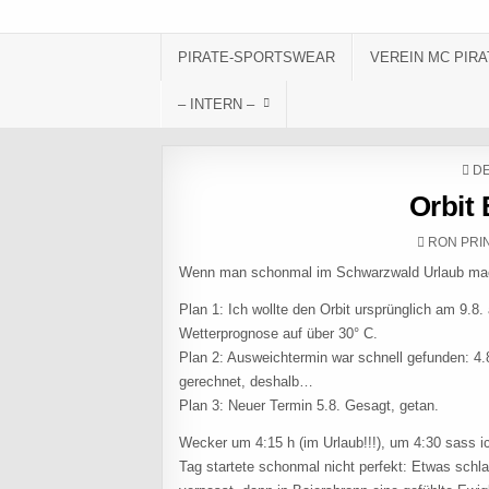
Skip to content
PIRATE-SPORTSWEAR
VEREIN MC PIRA
– INTERN –
PO
DE
Orbit
AUTHOR:
RON PRI
Wenn man schonmal im Schwarzwald Urlaub mac
Plan 1: Ich wollte den Orbit ursprünglich am 9.8
Wetterprognose auf über 30° C.
Plan 2: Ausweichtermin war schnell gefunden: 4.
gerechnet, deshalb…
Plan 3: Neuer Termin 5.8. Gesagt, getan.
Wecker um 4:15 h (im Urlaub!!!), um 4:30 sass i
Tag startete schonmal nicht perfekt: Etwas schla