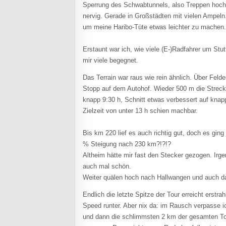
Sperrung des Schwabtunnels, also Treppen hoch 
nervig. Gerade in Großstädten mit vielen Ampeln.
um meine Haribo-Tüte etwas leichter zu machen
Erstaunt war ich, wie viele (E-)Radfahrer um St
mir viele begegnet.
Das Terrain war raus wie rein ähnlich. Über Fel
Stopp auf dem Autohof. Wieder 500 m die Streck
knapp 9:30 h, Schnitt etwas verbessert auf kna
Zielzeit von unter 13 h schien machbar.
Bis km 220 lief es auch richtig gut, doch es gin
% Steigung nach 230 km?!?!?
Altheim hätte mir fast den Stecker gezogen. Irge
auch mal schön.
Weiter quälen hoch nach Hallwangen und auch d
Endlich die letzte Spitze der Tour erreicht erstra
Speed runter. Aber nix da: im Rausch verpasse 
und dann die schlimmsten 2 km der gesamten Tour