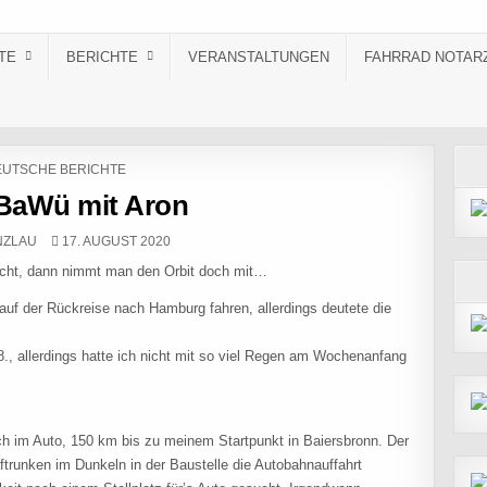
TE
BERICHTE
VERANSTALTUNGEN
FAHRRAD NOTAR
STED IN
UTSCHE BERICHTE
 BaWü mit Aron
PUBLISHED DATE:
NZLAU
17. AUGUST 2020
ht, dann nimmt man den Orbit doch mit…
. auf der Rückreise nach Hamburg fahren, allerdings deutete die
8., allerdings hatte ich nicht mit so viel Regen am Wochenanfang
ch im Auto, 150 km bis zu meinem Startpunkt in Baiersbronn. Der
ftrunken im Dunkeln in der Baustelle die Autobahnauffahrt