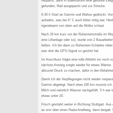
verpasst, dann in Baiersbronn eine gefühlte Ewig
gefunden, Rad ausgepackt und zur Strecke.
6:30 h Start an Garmin und Wahoo gedrückt. Vo
aufwärts, was bei 6° C auch bitter nötig war. Her
irgendwann von oben auf die Wolke schaut.
Nach 20 km kurz vor der Ruhesteinstraße im Wald
eine Liftanlage oder so), wurde von 2 Bauarbeite
ließen. Ich bin dann zu Ruhestein-Schänke rüber
was dort die GPS-Signal so gestört hat.
Im Anschluss folgte eine tolle Abfahrt ins noch 
nächste Anstieg sorgte wieder für etwas Wärme. A
allzuviel Druck zu machen, dafür in den Abfahr
Damit ich die Verpflegungen nicht wieder verpas
Garmin abgelegt. Nach etwa 100 km musste ich c
Milch und natürlich Wasser nachgefüllt. 5 h war i
etwas unter 20.
Frisch gestärkt weiter in Richtung Stuttgart. A
es erst über einen Radschnellweg, dann bergab. 