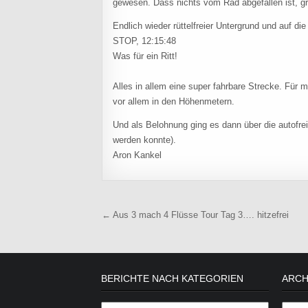
gewesen. Dass nichts vom Rad abgefallen ist, g
Endlich wieder rüttelfreier Untergrund und auf di
STOP, 12:15:48
Was für ein Ritt!
Alles in allem eine super fahrbare Strecke. Für m
vor allem in den Höhenmetern.
Und als Belohnung ging es dann über die autofre
werden konnte).
Aron Kankel
Beitragsnavigation
← Aus 3 mach 4 Flüsse Tour Tag 3…. hitzefrei
BERICHTE NACH KATEGORIEN
ARCH
Berichte nach Kategorien
Archiv