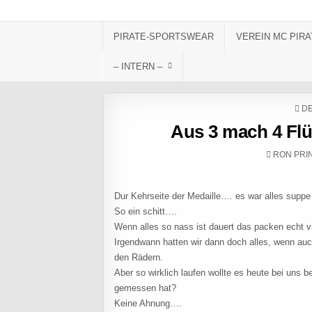
Skip to content
PIRATE-SPORTSWEAR
VEREIN MC PIRA
– INTERN –
PO
DE
Aus 3 mach 4 Flü
AUTHOR:
RON PRI
Dur Kehrseite der Medaille…. es war alles supp
So ein schitt….
Wenn alles so nass ist dauert das packen echt vi
Irgendwann hatten wir dann doch alles, wenn auc
den Rädern.
Aber so wirklich laufen wollte es heute bei uns 
gemessen hat?
Keine Ahnung….