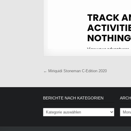
Beitragsnavigation
← Miriquidi Stoneman C-Edition 2020
BERICHTE NACH KATEGORIEN
ARCH
Berichte nach Kategorien
Archiv