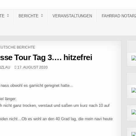
TE
BERICHTE
VERANSTALTUNGEN
FAHRRAD NOTAR
STED IN
UTSCHE BERICHTE
sse Tour Tag 3…. hitzefrei
PUBLISHED DATE:
NZLAU
17. AUGUST 2020
e nass obwohl es garnicht geregnet hatte…
el länger.
h nicht ganz trocken, verstaut und saßen um kurz nach 10 auf
beiden nicht…Ob es wohl an den 40 Grad lag, die mein navi heute