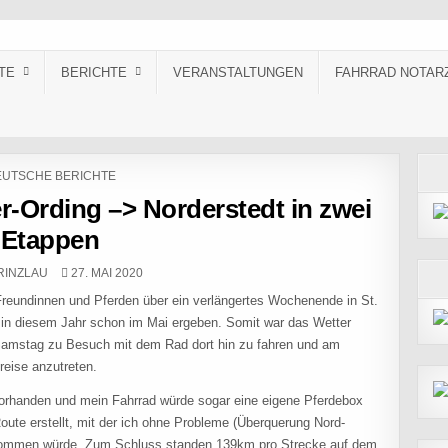
TE
BERICHTE
VERANSTALTUNGEN
FAHRRAD NOTAR
STED IN
UTSCHE BERICHTE
er-Ording –> Norderstedt in zwei
Etappen
R:
PUBLISHED DATE:
RINZLAU
27. MAI 2020
Freundinnen und Pferden über ein verlängertes Wochenende in St.
 in diesem Jahr schon im Mai ergeben. Somit war das Wetter
m Samstag zu Besuch mit dem Rad dort hin zu fahren und am
eise anzutreten.
vorhanden und mein Fahrrad würde sogar eine eigene Pferdebox
ute erstellt, mit der ich ohne Probleme (Überquerung Nord-
kommen würde. Zum Schluss standen 139km pro Strecke auf dem