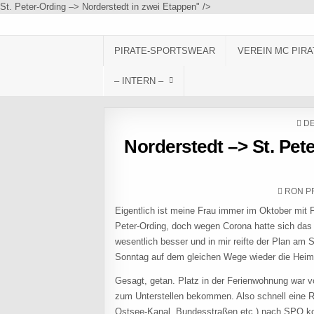
Skip to content
St. Peter-Ording –> Norderstedt in zwei Etappen" />
PIRATE-SPORTSWEAR
VEREIN MC PIRA
– INTERN –
PO
DE
Norderstedt –> St. Pet
AUTHO
RON P
Eigentlich ist meine Frau immer im Oktober mit 
Peter-Ording, doch wegen Corona hatte sich das
wesentlich besser und in mir reifte der Plan a
Sonntag auf dem gleichen Wege wieder die Heimr
Gesagt, getan. Platz in der Ferienwohnung war 
zum Unterstellen bekommen. Also schnell eine Ro
Ostsee-Kanal, Bundesstraßen etc.) nach SPO 