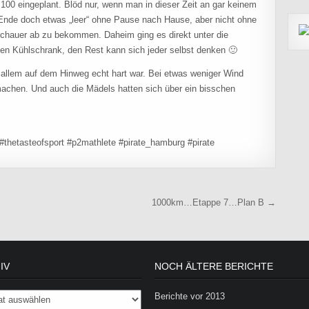
00 eingeplant. Blöd nur, wenn man in dieser Zeit an gar keinem
nde doch etwas „leer“ ohne Pause nach Hause, aber nicht ohne
schauer ab zu bekommen. Daheim ging es direkt unter die
n Kühlschrank, den Rest kann sich jeder selbst denken 🙂
r allem auf dem Hinweg echt hart war. Bei etwas weniger Wind
machen. Und auch die Mädels hatten sich über ein bisschen
thetasteofsport #p2mathlete #pirate_hamburg #pirate
1000km…Etappe 7…Plan B →
IV
NOCH ÄLTERE BERICHTE
Berichte vor 2013