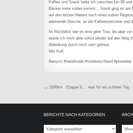
Kaffee und Snack hatte ich zwischen km 90 und 1
Bäcker mehr vorbei kommt… Somit ging es am E
auf den letzten Metern noch einen kalten Regen
wärmende Dusche, an die Kaffeemaschine und de
Im Rückblick war es eine geile Tour, die aber vo
würde ich mich aber sofort wieder auf den Weg 
Ablenkung durch mich sehr gefreut.
Nils Koß
#aerycs #handmade #nordeutschland #powerbar #
Beitragsnavigation
← 1000km…Etappe 6…. was für ein schöner Tag
BERICHTE NACH KATEGORIEN
ARCH
Berichte nach Kategorien
Archiv