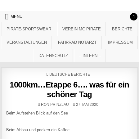
Skip to content
MENU
PIRATE-SPORTSWEAR
VEREIN MC PIRATE
BERICHTE
VERANSTALTUNGEN
FAHRRAD NOTARZT
IMPRESSUM
DATENSCHUTZ
– INTERN –
POSTED IN
DEUTSCHE BERICHTE
1000km…Etappe 6…. was für ein
schöner Tag
AUTHOR:
PUBLISHED DATE:
RON PRINZLAU
27. MAI 2020
Beim Aufstehen Blick auf den See
Beim Abbau und packen ein Kaffee