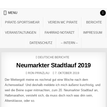
Skip to content
MENU
PIRATE-SPORTSWEAR
VEREIN MC PIRATE
BERICHTE
VERANSTALTUNGEN
FAHRRAD NOTARZT
IMPRESSUM
DATENSCHUTZ
– INTERN –
POSTED IN
DEUTSCHE BERICHTE
Neumarkter Stadtlauf 2019
AUTHOR:
PUBLISHED DATE:
RON PRINZLAU
7. OKTOBER 2019
Der Wettergott meine es nochmal gut eine Woche nach dem
Achenseelauf. Und deshalb meldete ich mich äußerst kurzfristig, und
weil die Beine super mitmachten, zum 20. Neumarkter Stadtlauf an,
Halbmarathon, versteht sich, da muss doch noch was drin sein,
Altersklasse, oder so.