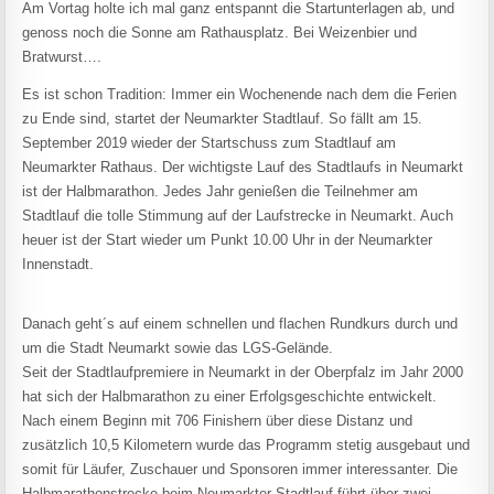
Am Vortag holte ich mal ganz entspannt die Startunterlagen ab, und
genoss noch die Sonne am Rathausplatz. Bei Weizenbier und
Bratwurst….
Es ist schon Tradition: Immer ein Wochenende nach dem die Ferien
zu Ende sind, startet der Neumarkter Stadtlauf. So fällt am 15.
September 2019 wieder der Startschuss zum Stadtlauf am
Neumarkter Rathaus. Der wichtigste Lauf des Stadtlaufs in Neumarkt
ist der Halbmarathon. Jedes Jahr genießen die Teilnehmer am
Stadtlauf die tolle Stimmung auf der Laufstrecke in Neumarkt. Auch
heuer ist der Start wieder um Punkt 10.00 Uhr in der Neumarkter
Innenstadt.
Danach geht´s auf einem schnellen und flachen Rundkurs durch und
um die Stadt Neumarkt sowie das LGS-Gelände.
Seit der Stadtlaufpremiere in Neumarkt in der Oberpfalz im Jahr 2000
hat sich der Halbmarathon zu einer Erfolgsgeschichte entwickelt.
Nach einem Beginn mit 706 Finishern über diese Distanz und
zusätzlich 10,5 Kilometern wurde das Programm stetig ausgebaut und
somit für Läufer, Zuschauer und Sponsoren immer interessanter. Die
Halbmarathonstrecke beim Neumarkter Stadtlauf führt über zwei