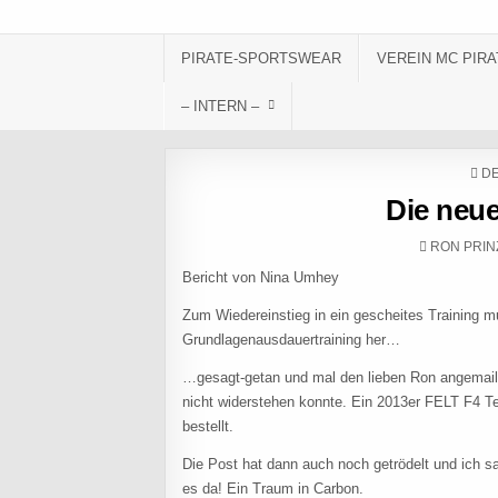
Skip to content
PIRATE-SPORTSWEAR
VEREIN MC PIRA
– INTERN –
PO
DE
Die neue
AUTHOR:
RON PRIN
Bericht vo
Zum Wiedereinstieg in ein gescheites Training m
Grundlagenausdauertraining her…
…gesagt-getan und mal den lieben Ron angemailt
nicht widerstehen konnte. Ein 2013er FELT F4 Te
bestellt.
Die Post hat dann auch noch getrödelt und ich 
es da! Ein Traum in Carbon.