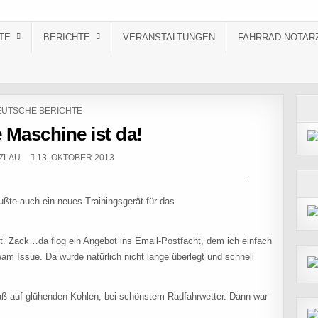
TE
BERICHTE
VERANSTALTUNGEN
FAHRRAD NOTAR
STED IN
UTSCHE BERICHTE
 Maschine ist da!
PUBLISHED DATE:
ZLAU
13. OKTOBER 2013
n Nina Umhey .
ußte auch ein neues Trainingsgerät für das
. Zack…da flog ein Angebot ins Email-Postfacht, dem ich einfach
am Issue. Da wurde natürlich nicht lange überlegt und schnell
saß auf glühenden Kohlen, bei schönstem Radfahrwetter. Dann war