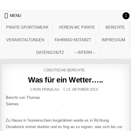
Skip to content
MENU
PIRATE-SPORTSWEAR
VEREIN MC PIRATE
BERICHTE
VERANSTALTUNGEN
FAHRRAD NOTARZT
IMPRESSUM
DATENSCHUTZ
– INTERN –
POSTED IN
DEUTSCHE BERICHTE
Was für ein Wetter…..
AUTHOR:
PUBLISHED DATE:
RON PRINZLAU
13. OKTOBER 2013
Bericht von Thomas
Siemes
.
Zu Hause in Sonnenschein losgefahren wurde es in Richtung
Osnabrück immer dunkler und es fing an zu regnen, was sich bis zur