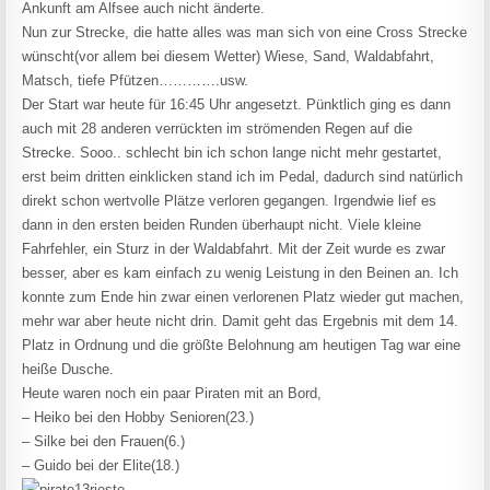
Ankunft am Alfsee auch nicht änderte.
Nun zur Strecke, die hatte alles was man sich von eine Cross Strecke
wünscht(vor allem bei diesem Wetter) Wiese, Sand, Waldabfahrt,
Matsch, tiefe Pfützen………….usw.
Der Start war heute für 16:45 Uhr angesetzt. Pünktlich ging es dann
auch mit 28 anderen verrückten im strömenden Regen auf die
Strecke. Sooo.. schlecht bin ich schon lange nicht mehr gestartet,
erst beim dritten einklicken stand ich im Pedal, dadurch sind natürlich
direkt schon wertvolle Plätze verloren gegangen. Irgendwie lief es
dann in den ersten beiden Runden überhaupt nicht. Viele kleine
Fahrfehler, ein Sturz in der Waldabfahrt. Mit der Zeit wurde es zwar
besser, aber es kam einfach zu wenig Leistung in den Beinen an. Ich
konnte zum Ende hin zwar einen verlorenen Platz wieder gut machen,
mehr war aber heute nicht drin. Damit geht das Ergebnis mit dem 14.
Platz in Ordnung und die größte Belohnung am heutigen Tag war eine
heiße Dusche.
Heute waren noch ein paar Piraten mit an Bord,
– Heiko bei den Hobby Senioren(23.)
– Silke bei den Frauen(6.)
– Guido bei der Elite(18.)