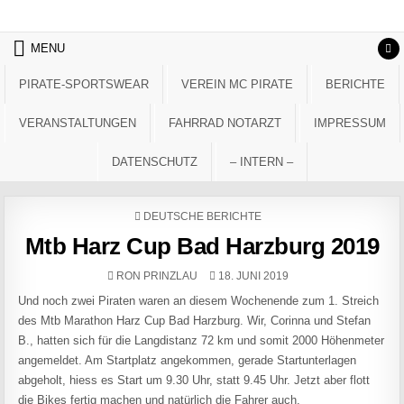
Skip to content
MENU
PIRATE-SPORTSWEAR
VEREIN MC PIRATE
BERICHTE
VERANSTALTUNGEN
FAHRRAD NOTARZT
IMPRESSUM
DATENSCHUTZ
– INTERN –
POSTED IN
DEUTSCHE BERICHTE
Mtb Harz Cup Bad Harzburg 2019
AUTHOR:
PUBLISHED DATE:
RON PRINZLAU
18. JUNI 2019
Und noch zwei Piraten waren an diesem Wochenende zum 1. Streich
des Mtb Marathon Harz Cup Bad Harzburg. Wir, Corinna und Stefan
B., hatten sich für die Langdistanz 72 km und somit 2000 Höhenmeter
angemeldet. Am Startplatz angekommen, gerade Startunterlagen
abgeholt, hiess es Start um 9.30 Uhr, statt 9.45 Uhr. Jetzt aber flott
die Bikes fertig machen und natürlich die Fahrer auch.