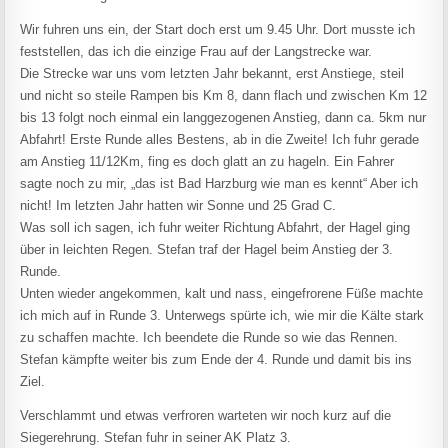
Wir fuhren uns ein, der Start doch erst um 9.45 Uhr. Dort musste ich
feststellen, das ich die einzige Frau auf der Langstrecke war.
Die Strecke war uns vom letzten Jahr bekannt, erst Anstiege, steil
und nicht so steile Rampen bis Km 8, dann flach und zwischen Km 12
bis 13 folgt noch einmal ein langgezogenen Anstieg, dann ca. 5km nur
Abfahrt! Erste Runde alles Bestens, ab in die Zweite! Ich fuhr gerade
am Anstieg 11/12Km, fing es doch glatt an zu hageln. Ein Fahrer
sagte noch zu mir, „das ist Bad Harzburg wie man es kennt“ Aber ich
nicht! Im letzten Jahr hatten wir Sonne und 25 Grad C.
Was soll ich sagen, ich fuhr weiter Richtung Abfahrt, der Hagel ging
über in leichten Regen. Stefan traf der Hagel beim Anstieg der 3.
Runde.
Unten wieder angekommen, kalt und nass, eingefrorene Füße machte
ich mich auf in Runde 3. Unterwegs spürte ich, wie mir die Kälte stark
zu schaffen machte. Ich beendete die Runde so wie das Rennen.
Stefan kämpfte weiter bis zum Ende der 4. Runde und damit bis ins
Ziel.
Verschlammt und etwas verfroren warteten wir noch kurz auf die
Siegerehrung. Stefan fuhr in seiner AK Platz 3.