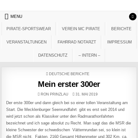
Skip to content
MENU
PIRATE-SPORTSWEAR
VEREIN MC PIRATE
BERICHTE
VERANSTALTUNGEN
FAHRRAD NOTARZT
IMPRESSUM
DATENSCHUTZ
– INTERN –
POSTED IN
DEUTSCHE BERICHTE
Mein erster 300er
AUTHOR:
PUBLISHED DATE:
RON PRINZLAU
31. MAI 2019
Der erste 300er und dann gleich bei so einer tollen Veranstaltung am
Start. Die Mecklenburger Seenrundfahrt gibt es erst seit 2014 und
wird jetzt schon als Klassiker unter den Radmarathonfahrten
bezeichnet und ich sage absolut zu Recht. Man sagt das die MSR die
kleine Schwester der schwedischen Vätternrundan sei, so klein ist
die MSR nicht. Fakten, 2160 Gesamt Höhenmeter und 302 Km, ca.