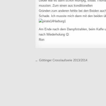
Leider war es dann schön Mumpig, sodas Thoma
mussten. Zum einen aus konditionellen
Gründen zum anderen fehlte bei den Beiden auch 
Schade. Ich musste mich dann mit den beiden übr
Am Ende nach dem Dampfstrahlen, beim Kaffe u
nach Wiederholung 😉
Ron
Beitragsnavigation
← Göttinger Crosslaufserie 2013/2014