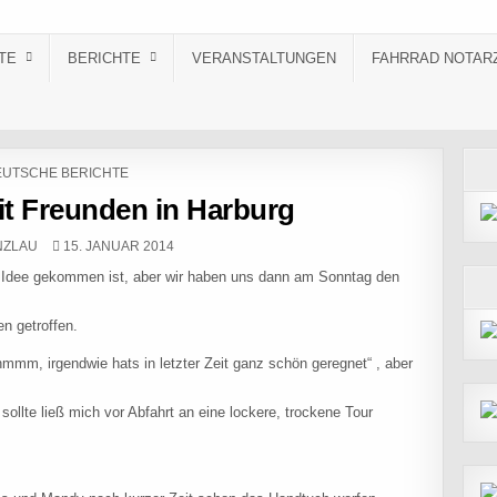
TE
BERICHTE
VERANSTALTUNGEN
FAHRRAD NOTAR
STED IN
UTSCHE BERICHTE
it Freunden in Harburg
PUBLISHED DATE:
NZLAU
15. JANUAR 2014
e Idee gekommen ist, aber wir haben uns dann am Sonntag den
en getroffen.
mm, irgendwie hats in letzter Zeit ganz schön geregnet“ , aber
ollte ließ mich vor Abfahrt an eine lockere, trockene Tour