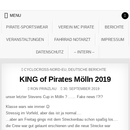
Skip to content
MENU
PIRATE-SPORTSWEAR
VEREIN MC PIRATE
BERICHTE
VERANSTALTUNGEN
FAHRRAD NOTARZT
IMPRESSUM
DATENSCHUTZ
– INTERN –
POSTED IN
CYCLOCROSS-NORD-EU
,
DEUTSCHE BERICHTE
KING of Pirates Mölln 2019
AUTHOR:
PUBLISHED DATE:
RON PRINZLAU
30. SEPTEMBER 2019
unser letzter Stevens Cup in Mölln ? …… Fake news !?!?
Klasse wars wie immer 😉
Stressig im Vorfeld, aber das ist ja normal….
…aber am Freitag gings mit dem Streckenbau schon spaßig los….
die Crew war gut gelaunt erschienen und die neue Strecke war