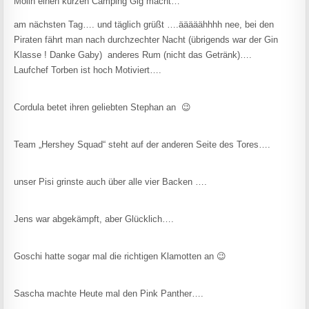
Mölln einen kurzen Camping Gig macht…
am nächsten Tag…. und täglich grüßt ….ääääähhhh nee, bei den
Piraten fährt man nach durchzechter Nacht (übrigends war der Gin
Klasse ! Danke Gaby) anderes Rum (nicht das Getränk)….
Laufchef Torben ist hoch Motiviert….
Cordula betet ihren geliebten Stephan an 😉
Team „Hershey Squad“ steht auf der anderen Seite des Tores….
unser Pisi grinste auch über alle vier Backen ….
Jens war abgekämpft, aber Glücklich….
Goschi hatte sogar mal die richtigen Klamotten an 😉
Sascha machte Heute mal den Pink Panther….