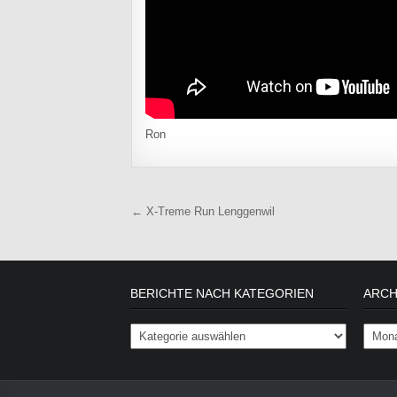
Ron
Beitragsnavigation
← X-Treme Run Lenggenwil
BERICHTE NACH KATEGORIEN
ARCH
Berichte nach Kategorien
Archiv