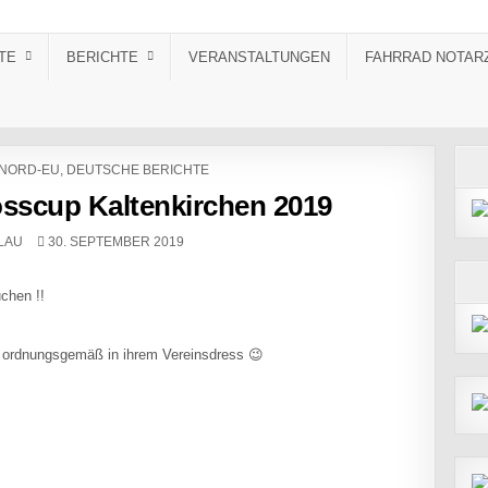
TE
BERICHTE
VERANSTALTUNGEN
FAHRRAD NOTAR
NORD-EU
,
DEUTSCHE BERICHTE
sscup Kaltenkirchen 2019
PUBLISHED DATE:
LAU
30. SEPTEMBER 2019
chen !!
a ordnungsgemäß in ihrem Vereinsdress 😉