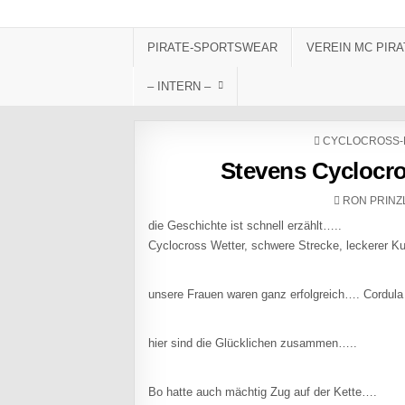
Skip to content
PIRATE-SPORTSWEAR
VEREIN MC PIRA
– INTERN –
POSTED IN
CYCLOCROSS-
Stevens Cyclocro
AUTHOR:
RON PRINZ
die Geschichte ist schnell erzählt…..
Cyclocross Wetter, schwere Strecke, leckerer Ku
unsere Frauen waren ganz erfolgreich…. Cordul
hier sind die Glücklichen zusammen…..
Bo hatte auch mächtig Zug auf der Kette….