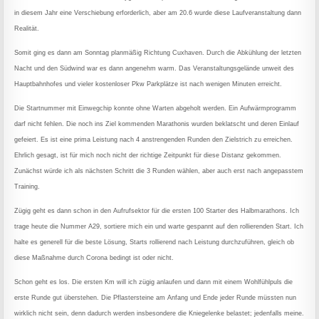
in diesem Jahr eine Verschiebung erforderlich, aber am 20.6 wurde diese Laufveranstaltung dann
Realität.
Somit ging es dann am Sonntag planmäßig Richtung Cuxhaven. Durch die Abkühlung der letzten
Nacht und den Südwind war es dann angenehm warm. Das Veranstaltungsgelände unweit des
Hauptbahnhofes und vieler kostenloser Pkw Parkplätze ist nach wenigen Minuten erreicht.
Die Startnummer mit Einwegchip konnte ohne Warten abgeholt werden. Ein Aufwärmprogramm
darf nicht fehlen. Die noch ins Ziel kommenden Marathonis wurden beklatscht und deren Einlauf
gefeiert. Es ist eine prima Leistung nach 4 anstrengenden Runden den Zielstrich zu erreichen.
Ehrlich gesagt, ist für mich noch nicht der richtige Zeitpunkt für diese Distanz gekommen.
Zunächst würde ich als nächsten Schritt die 3 Runden wählen, aber auch erst nach angepasstem
Training.
Zügig geht es dann schon in den Aufrufsektor für die ersten 100 Starter des Halbmarathons. Ich
trage heute die Nummer A29, sortiere mich ein und warte gespannt auf den rollierenden Start. Ich
halte es generell für die beste Lösung, Starts rollierend nach Leistung durchzuführen, gleich ob
diese Maßnahme durch Corona bedingt ist oder nicht.
Schon geht es los. Die ersten Km will ich zügig anlaufen und dann mit einem Wohlfühlpuls die
erste Runde gut überstehen. Die Pflastersteine am Anfang und Ende jeder Runde müssten nun
wirklich nicht sein, denn dadurch werden insbesondere die Kniegelenke belastet; jedenfalls meine.