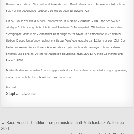
Dann ist auch dieser Abschnitt und damit die erste Runde überstanden. Inzwischen hat sich das
Feld vor mir auseinander gezogen, so wie es auch zu erwarten war.
Ein ca. 100 m vor mir laufender Teilnehmer ist nun meine Zielmarke. Zum Ende der zweiten
windigen Deichpassage habe ich ihn und 2 weitere Läufer eingeholt. Wir bleiben nur kurz eine
Vierergruppe, denn mein Zielkandidat zieht einige Meter davon. Ich entschließe mich dran zu
bleiben. Dieses Unterfangen gelingt mir bis zur Verpflegungsstelle ca. 1,1 km vor dem Ziel. Der
Läufer an meiner Seite ruft nach Wasser, das ich jetzt nicht mehr benötige. Ich nutze diese
Situation und ziehe an. Alleine überquere ich die Ziellinie nach 1:30:12 h, Platz 18 Männer und
Platzt 1 AK60.
Da der für den kommenden Sonntag geplante Hella Halbmarathon schon wieder abgesagt wurde,
muss mein nächster Einsatz auf sich warten lassen.
Bis bald.
Stephan Claudius
Beitragsnavigation
← Race Report: Triathlon Europameisterschaft Mitteldistanz Walchsee
2021