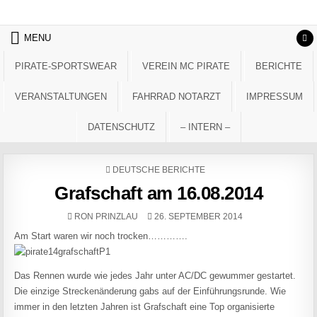
Skip to content
MENU
PIRATE-SPORTSWEAR
VEREIN MC PIRATE
BERICHTE
VERANSTALTUNGEN
FAHRRAD NOTARZT
IMPRESSUM
DATENSCHUTZ
– INTERN –
POSTED IN
DEUTSCHE BERICHTE
Grafschaft am 16.08.2014
AUTHOR:
PUBLISHED DATE:
RON PRINZLAU
26. SEPTEMBER 2014
Am Start waren wir noch trocken………….
Das Rennen wurde wie jedes Jahr unter AC/DC gewummer gestartet.
Die einzige Streckenänderung gabs auf der Einführungsrunde. Wie
immer in den letzten Jahren ist Grafschaft eine Top organisierte