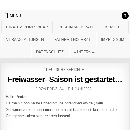
Skip to content
MENU
PIRATE-SPORTSWEAR
VEREIN MC PIRATE
BERICHTE
VERANSTALTUNGEN
FAHRRAD NOTARZT
IMPRESSUM
DATENSCHUTZ
– INTERN –
POSTED IN
DEUTSCHE BERICHTE
Freiwasser- Saison ist gestartet…
AUTHOR:
PUBLISHED DATE:
RON PRINZLAU
4. JUNI 2020
Hallo Piraten,
Da mein Sohn heute unbedingt ins Strandbad wollte ( sein
Schwimmverein kann immer noch nicht trainieren ), konnte ich die
Gelegenheit nicht verstreichen lassen!