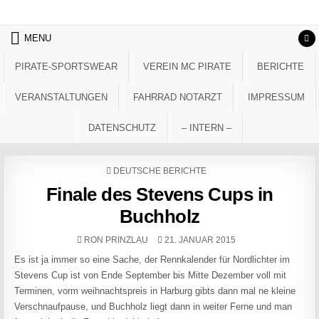
Skip to content
MENU
PIRATE-SPORTSWEAR
VEREIN MC PIRATE
BERICHTE
VERANSTALTUNGEN
FAHRRAD NOTARZT
IMPRESSUM
DATENSCHUTZ
– INTERN –
POSTED IN
DEUTSCHE BERICHTE
Finale des Stevens Cups in
Buchholz
AUTHOR:
PUBLISHED DATE:
RON PRINZLAU
21. JANUAR 2015
Es ist ja immer so eine Sache, der Rennkalender für Nordlichter im
Stevens Cup ist von Ende September bis Mitte Dezember voll mit
Terminen, vorm weihnachtspreis in Harburg gibts dann mal ne kleine
Verschnaufpause, und Buchholz liegt dann in weiter Ferne und man